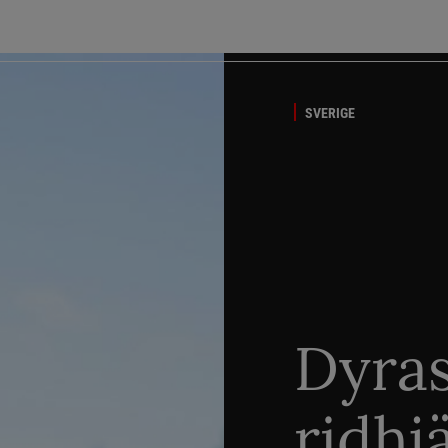
SVERIGE
Dyra
ridhj