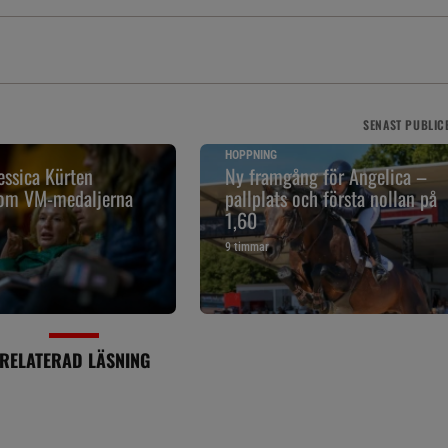
SENAST
PUBLIC
HOPPNING
essica Kürten
Ny framgång för Angelica –
om VM-medaljerna
pallplats och första nollan på
1,60
9 timmar
RELATERAD LÄSNING