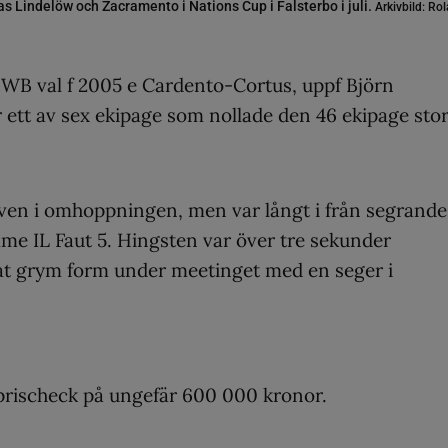
s Lindelöw och Zacramento i Nations Cup i Falsterbo i juli.
Arkivbild: R
WB val f 2005 e Cardento-Cortus, uppf Björn
ett av sex ekipage som nollade den 46 ekipage sto
även i omhoppningen, men var långt i från segrande
e IL Faut 5. Hingsten var över tre sekunder
at grym form under meetinget med en seger i
prischeck på ungefär 600 000 kronor.