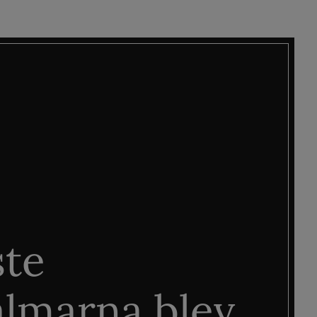
ste
älmarna blev