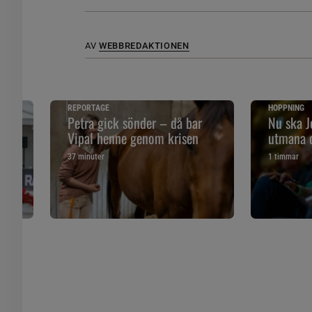
AV
WEBBREDAKTIONEN
REPORTAGE
HOPPNING
Petra gick sönder – då bar
Nu ska J
Vipal henne genom krisen
utmana 
37 minuter
1 timmar