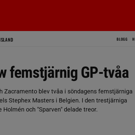
ISLAND
BLOGG
H
w femstjärnig GP-tvåa
h Zacramento blev tvåa i söndagens femstjärniga
ls Stephex Masters i Belgien. I den trestjärniga
 Holmén och "Sparven" delade treor.