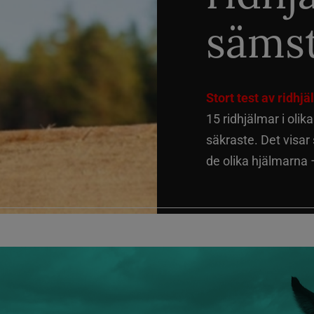
sämst
Stort test av ridhj
15 ridhjälmar i olik
säkraste. Det visar
de olika hjälmarna –