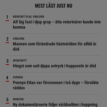
MEST LÄST JUST NU
RIDSPORT PLAY, VÄRLDEN
Alf låg fast i djup grop – åtta veterinärer kunde inte
komma
VÄRLDEN
Mannen som förändrade hästvärlden för alltid är
död
SPORTNYTT
Hingst som satt djupa avtryck i hoppaveln är död
SVERIGE
Ponnyn Ettan var försvunnen i två dygn – försökte
räddas
NYHETER
Ny dokumentärserie följer världseliten i hoppning