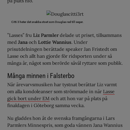
på plats nio.
Citti 3 heter det snabba stoet som Douglas red till seger.
”Lasses” fru
Liz Parmler
delade ut priset, tillsammans
med
Jana
och
Lottie Wannius
. Under
prisutdelningen berättade speaker Jan Fristedt om
Lasse och allt han gjorde för ridsporten under så
många år, något som berörde såväl ryttare som publik.
Många minnen i Falsterbo
När ärevarvsmusiken har tystnat berättar Liz varmt
om alla kondoleanser som strömmade in när
Lasse
gick bort under EM
och att hon var på plats på
finaldagen i Göteborg samma vecka.
Nu gladdes hon åt de svenska framgångarna i Lars
Parmlers Minnespris, som goda vännen Jana Wannius