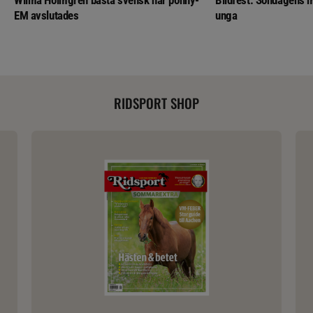
Wilma Holmgren bästa svensk när ponny-
Bildfest: Söndagens m
EM avslutades
unga
RIDSPORT SHOP