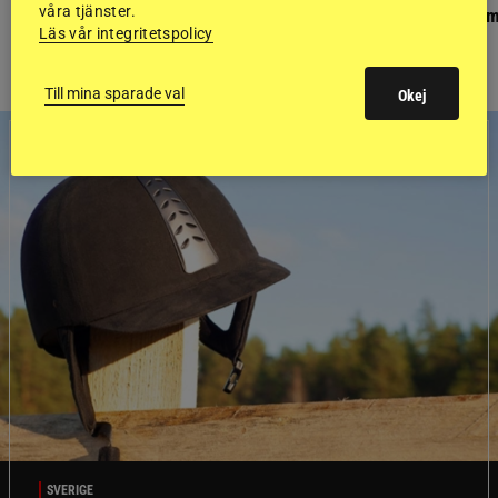
våra tjänster.
Ponnypappan: Kärlek från första gnägget
Finaldag med jubileum
Läs vår integritetspolicy
Till mina sparade val
Okej
SVERIGE