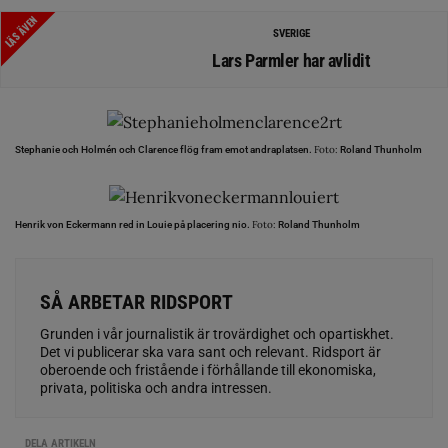
LÄS ÄVEN
SVERIGE
Lars Parmler har avlidit
Foto:
Stephanie och Holmén och Clarence flög fram emot andraplatsen.
Roland Thunholm
Foto:
Henrik von Eckermann red in Louie på placering nio.
Roland Thunholm
SÅ ARBETAR RIDSPORT
Grunden i vår journalistik är trovärdighet och opartiskhet.
Det vi publicerar ska vara sant och relevant. Ridsport är
oberoende och fristående i förhållande till ekonomiska,
privata, politiska och andra intressen.
DELA ARTIKELN