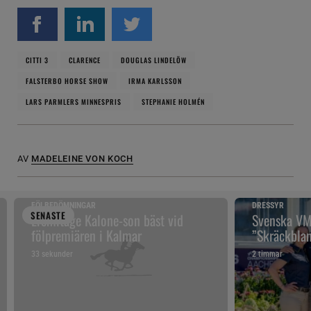
CITTI 3
CLARENCE
DOUGLAS LINDELÖW
FALSTERBO HORSE SHOW
IRMA KARLSSON
LARS PARMLERS MINNESPRIS
STEPHANIE HOLMÉN
AV
MADELEINE VON KOCH
FÖLBEDÖMNINGAR
DRESSYR
SENAST
E
Eremitage Kalone-son bäst vid
Svenska VM-
fölpremiären i Kalmar
”Skräckblan
33 sekunder
2 timmar