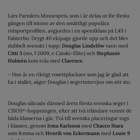
Lars Parmlers Minnespris, som i år delas ut för första
gången till minne av den omåttligt populära
ridsportprofilen, avgjordes i en speedklass på 1,45 i
Falsterbo. Drygt 40 ekipage gjorde upp och det blev
dubbelt svenskt i topp:
Douglas Lindelöw
vann med
Citti 3
(sto, f 2009, e Catoki-Elite) och
Stephanie
Holmén
kom tvåa med
Clarence.
– Hon är en riktigt rosettplockare som jag är glad att
ha i stallet, säger Douglas i segerintervjun om sitt sto.
Douglas säkrade därmed årets första svenska seger i
CSIO5*-hoppningen, efter att två irländare vunnit de
båda klasserna i går. Två till svenska placeringar togs
i klassen, genom
Irma Karlsson
med
Chacco Stara
som femma och
Henrik von Eckermann
med
Louie 9