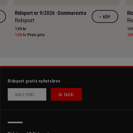
Ridsport nr 9/2026 -Sommarextra
Ri
+
KÖP
Ridsport
Ri
139 kr
109
139 kr
Pren.pris
10
Ridsport gratis nyhetsbrev
JA TACK!