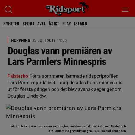
NYHETER
SPORT
AVEL
ÅSIKT
PLAY
ISLAND
HOPPNING
13 JULI 2018 11:06
Douglas vann premiären av
Lars Parmlers Minnespris
Falsterbo
Förra sommaren lämnade ridsportprofilen
Lars Parmler jordelivet. I dag delades hans minnespris
ut för första gången och det blev svensk seger genom
Douglas Lindelöw.
Lottie och Jana Wannius, vinnaren Douglas Lindelöw på "fel" häst vid namn United och
Foto:
Liz Parmler vid prisutdelningen.
Roland Thunholm