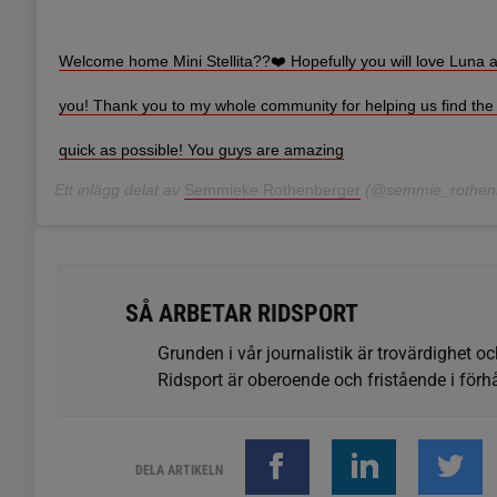
Welcome home Mini Stellita??❤️ Hopefully you will love Luna a
you! Thank you to my whole community for helping us find the
quick as possible! You guys are amazing
Ett inlägg delat av
Semmieke Rothenberger
(@semmie_rothenbe
SÅ ARBETAR RIDSPORT
Grunden i vår journalistik är trovärdighet oc
Ridsport är oberoende och fristående i förhå
DELA ARTIKELN