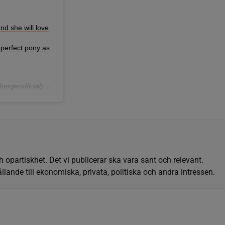
nd she will love
 perfect pony as
rgerofficial)
9 Maj 2020 kl. 8:26 PDT
h opartiskhet. Det vi publicerar ska vara sant och relevant.
llande till ekonomiska, privata, politiska och andra intressen.