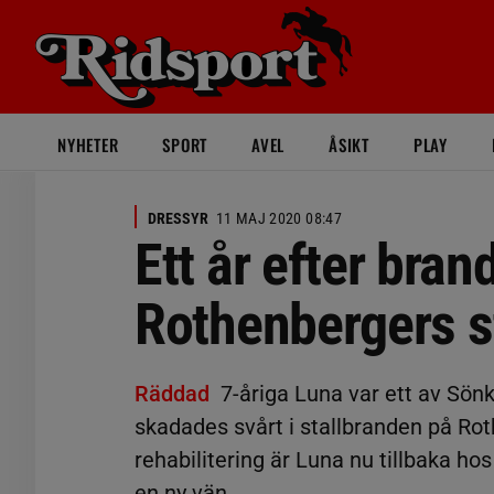
NYHETER
SPORT
AVEL
ÅSIKT
PLAY
DRESSYR
11 MAJ 2020 08:47
Ett år efter bra
Rothenbergers 
Räddad
7-åriga Luna var ett av Sö
skadades svårt i stallbranden på Rot
rehabilitering är Luna nu tillbaka ho
en ny vän.