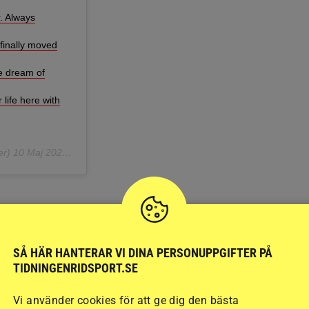
r. Always
finally moved
me dream of
life here with
er)
10 Maj 2020 kl. 8:30 PDT
SÅ HÄR HANTERAR VI DINA PERSONUPPGIFTER PÅ
TIDNINGENRIDSPORT.SE
Vi använder cookies för att ge dig den bästa