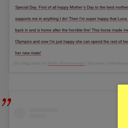
Special Day. First of all happy Mother’s Day to the best mothe
supports me in anything I do! Then I’m super happy that Luna 
back in and is home after the horrible fire! This horse made 
Olympics and now I’m just happy she can spend the rest of her 
her new mate!
Ett inlägg delat av
Sönke Rothenberger
(@soenke_rothenberg