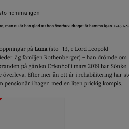
 men nu är han glad att hon överhuvudtaget är hemma igen.
Foto:
Rol
hoppningar på
Luna
(sto -13, e Lord Leopold-
Meder, äg familjen Rothenberger) – han drömde om
 branden på gården Erlenhof i mars 2019 har Sönke
le överleva. Efter mer än ett år i rehabilitering har s
om pensionär i hagen med en liten prickig kompis.