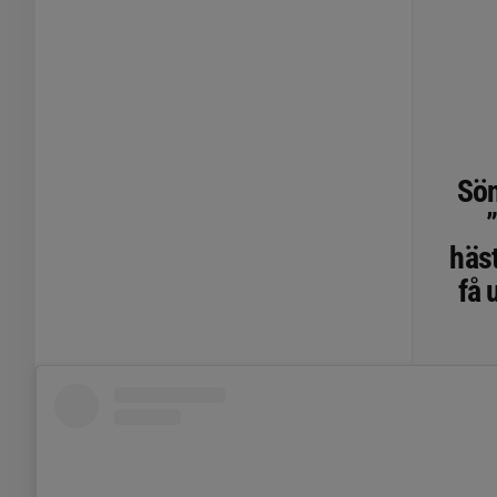
Sön
häst
få 