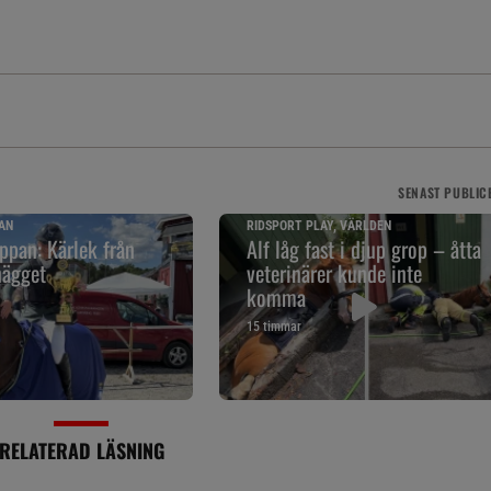
SENAST
PUBLIC
AN
RIDSPORT PLAY, VÄRLDEN
pan: Kärlek från
Alf låg fast i djup grop – åtta
nägget
veterinärer kunde inte
komma
15 timmar
RELATERAD LÄSNING