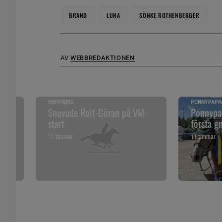
BRAND
LUNA
SÖNKE RO­THENBERGER
AV
WEBBREDAKTIONEN
HOPPNING
PONNYPAPP
ska
Snuvade Rolf-Göran på VM-
Ponnypap
start
första g
11 timmar
11 timmar