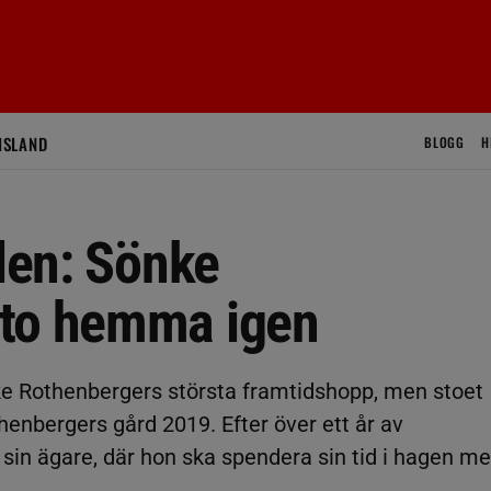
ISLAND
BLOGG
H
nden: Sönke
sto hemma igen
nke Rothenbergers största framtidshopp, men stoet
henbergers gård 2019. Efter över ett år av
s sin ägare, där hon ska spendera sin tid i hagen m