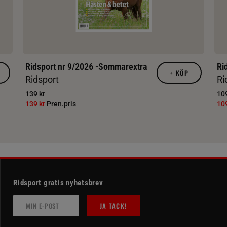
Ridsport nr 9/2026 -Sommarextra
Ri
+
KÖP
Ridsport
Ri
139 kr
109
139 kr
Pren.pris
10
Ridsport gratis nyhetsbrev
JA TACK!