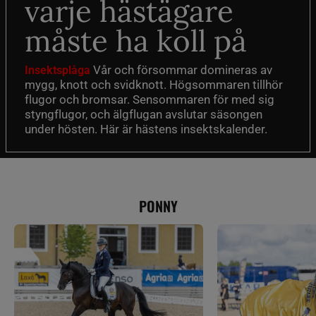
varje hästägare
måste ha koll på
Vår och försommar domineras av
Insektsplåga
mygg, knott och svidknott. Högsommaren tillhör
flugor och bromsar. Sensommaren för med sig
styngflugor, och älgflugan avslutar säsongen
under hösten. Här är hästens insektskalender.
PONNY