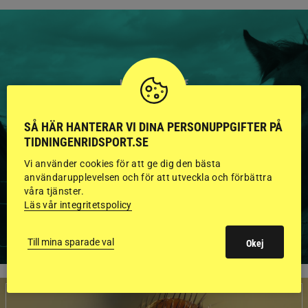
HINGSTAR ONLINE
GODKÄNDA HINGSTAR I
SÅ HÄR HANTERAR VI DINA PERSONUPPGIFTER PÅ
FLERA KATEGORIER MED
TIDNINGENRIDSPORT.SE
BILDER OCH FAKTA
Vi använder cookies för att ge dig den bästa
användarupplevelsen och för att utveckla och förbättra
våra tjänster.
Läs vår integritetspolicy
VISA ALLA HINGSTAR
Till mina sparade val
Okej