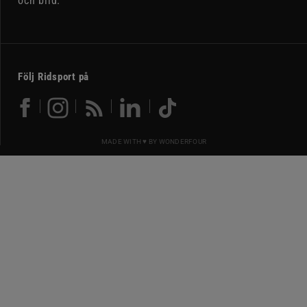
och bild.
Följ Ridsport på
MADE WITH ♥ BY
WONDERFOUR