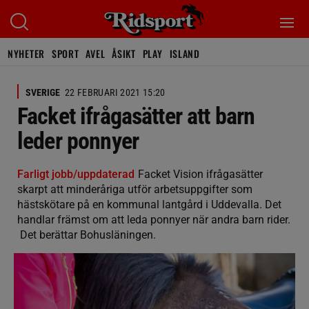
NYHETER
SPORT
AVEL
ÅSIKT
PLAY
ISLAND
SVERIGE
22 FEBRUARI 2021 15:20
Facket ifrågasätter att barn
leder ponnyer
Farligt jobb/uppdaterad
Facket Vision ifrågasätter
skarpt att minderåriga utför arbetsuppgifter som
hästskötare på en kommunal lantgård i Uddevalla. Det
handlar främst om att leda ponnyer när andra barn rider.
Det berättar Bohusläningen.