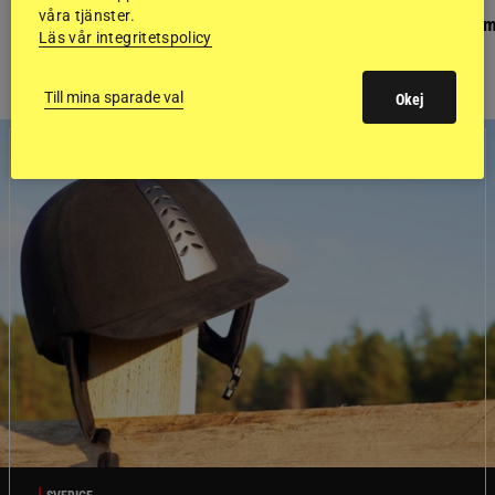
PONNYPAPPAN
GÄSTBLOGGEN
våra tjänster.
Ponnypappan: Kärlek från första gnägget
Finaldag med jubileum
Läs vår integritetspolicy
Till mina sparade val
Okej