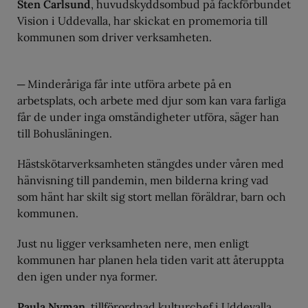
Sten Carlsund
, huvudskyddsombud på fackförbundet
Vision i Uddevalla, har skickat en promemoria till
kommunen som driver verksamheten.
─ Minderåriga får inte utföra arbete på en
arbetsplats, och arbete med djur som kan vara farliga
får de under inga omständigheter utföra, säger han
till Bohusläningen.
Hästskötarverksamheten stängdes under våren med
hänvisning till pandemin, men bilderna kring vad
som hänt har skilt sig stort mellan föräldrar, barn och
kommunen.
Just nu ligger verksamheten nere, men enligt
kommunen har planen hela tiden varit att återuppta
den igen under nya former.
Paula Nyman
, tillförordnad kulturchef i Uddevalla,