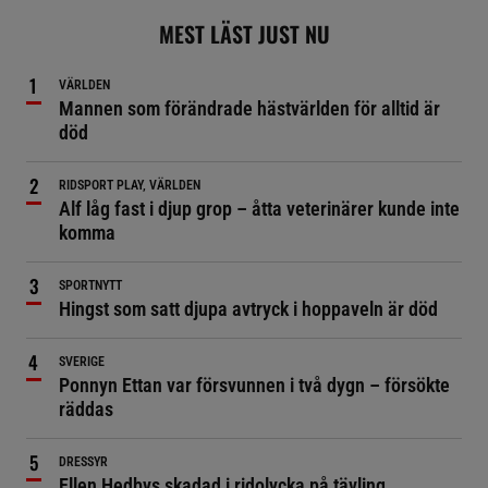
MEST LÄST JUST NU
VÄRLDEN
Mannen som förändrade hästvärlden för alltid är
död
RIDSPORT PLAY, VÄRLDEN
Alf låg fast i djup grop – åtta veterinärer kunde inte
komma
SPORTNYTT
Hingst som satt djupa avtryck i hoppaveln är död
SVERIGE
Ponnyn Ettan var försvunnen i två dygn – försökte
räddas
DRESSYR
Ellen Hedbys skadad i ridolycka på tävling