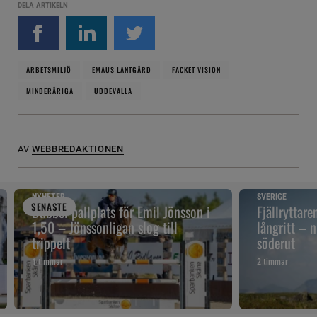
DELA ARTIKELN
ARBETSMILJÖ
EMAUS LANTGÅRD
FACKET VISION
MINDERÅRIGA
UDDEVALLA
AV
WEBBREDAKTIONEN
NYHETER
SVERIGE
SENAST
E
Dubbel pallplats för Emil Jönsson i
Fjällryttare
1,50 – Jönssonligan slog till
långritt – 
trippelt
söderut
1 timmar
2 timmar