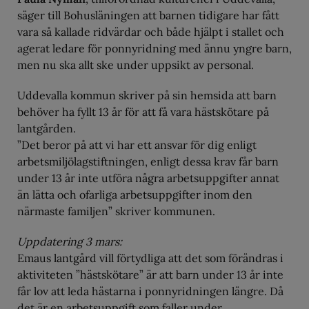
säger till Bohusläningen att barnen tidigare har fått
vara så kallade ridvärdar och både hjälpt i stallet och
agerat ledare för ponnyridning med ännu yngre barn,
men nu ska allt ske under uppsikt av personal.
Uddevalla kommun skriver på sin hemsida att barn
behöver ha fyllt 13 år för att få vara hästskötare på
lantgården.
”Det beror på att vi har ett ansvar för dig enligt
arbetsmiljölagstiftningen, enligt dessa krav får barn
under 13 år inte utföra några arbetsuppgifter annat
än lätta och ofarliga arbetsuppgifter inom den
närmaste familjen” skriver kommunen.
Uppdatering 3 mars:
Emaus lantgård vill förtydliga att det som förändras i
aktiviteten ”hästskötare” är att barn under 13 år inte
får lov att leda hästarna i ponnyridningen längre. Då
det är en arbetsuppgift som faller under