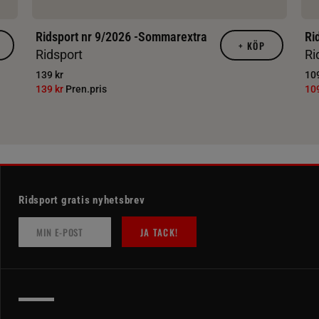
Ridsport nr 9/2026 -Sommarextra
Ri
+
KÖP
Ridsport
Ri
139 kr
109
139 kr
Pren.pris
10
Ridsport gratis nyhetsbrev
JA TACK!