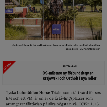
Andreas Dibowski, här på Corrida, ser fram emot att rida inför publik i Luhmühlen
Foto:
igen.
TGL/Annette Dölger
LÄS ÄVEN
FÄLTTÄVLAN
OS-mästare ny förbundskapten –
Krajewski och Ostholt i nya roller
Tyska
Luhmühlen Horse Trials
, som stått värd för sex
EM och ett VM, är en av de få tävlingsplatser som
arrangerar fälttävlan på allra högsta nivå, CCI5*-L. 16-