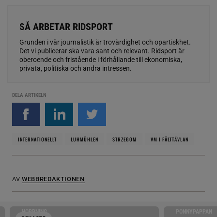
SÅ ARBETAR RIDSPORT
Grunden i vår journalistik är trovärdighet och opartiskhet.
Det vi publicerar ska vara sant och relevant. Ridsport är
oberoende och fristående i förhållande till ekonomiska,
privata, politiska och andra intressen.
DELA ARTIKELN
INTERNATIONELLT
LUHMÜHLEN
STRZEGOM
VM I FÄLTTÄVLAN
AV
WEBBREDAKTIONEN
HOPPNING
PONNYPAPPAN