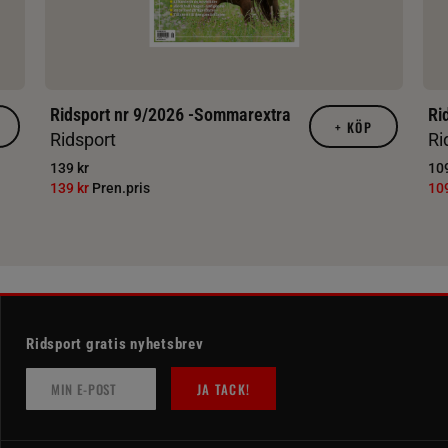
Ridsport nr 9/2026 -Sommarextra
Ri
+
KÖP
Ridsport
Ri
139 kr
109
139 kr
Pren.pris
10
Ridsport gratis nyhetsbrev
JA TACK!