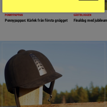
PONNYPAPPAN
GÄSTBLOGGEN
Ponnypappan: Kärlek från första gnägget
Finaldag med jubileum