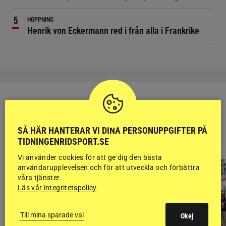
HOPPNING
Henrik von Eckermann red i från alla i Frankrike
SÅ HÄR HANTERAR VI DINA PERSONUPPGIFTER PÅ
RIDSPORT
TIDNINGENRIDSPORT.SE
BLOGGAR
Vi använder cookies för att ge dig den bästa
användarupplevelsen och för att utveckla och förbättra
våra tjänster.
Läs vår integritetspolicy
Till mina sparade val
Okej