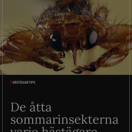
HÄSTÄGARTIPS
De åtta
sommarinsekterna
varje hästägare