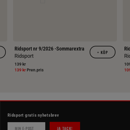
Ridsport nr 9/2026 -Sommarextra
Ri
+
KÖP
Ridsport
Ri
139 kr
109
139 kr
Pren.pris
10
Ridsport gratis nyhetsbrev
JA TACK!