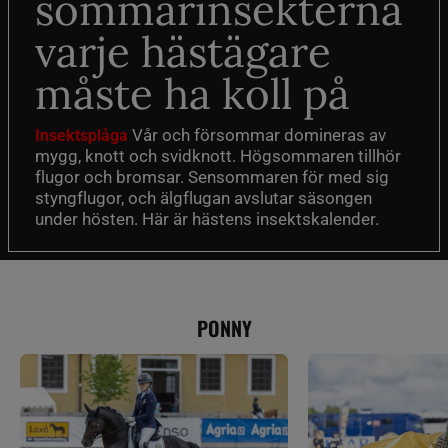
sommarinsekterna
varje hästägare
måste ha koll på
Vår och försommar domineras av
Insektsplåga
mygg, knott och svidknott. Högsommaren tillhör
flugor och bromsar. Sensommaren för med sig
styngflugor, och älgflugan avslutar säsongen
under hösten. Här är hästens insektskalender.
PONNY