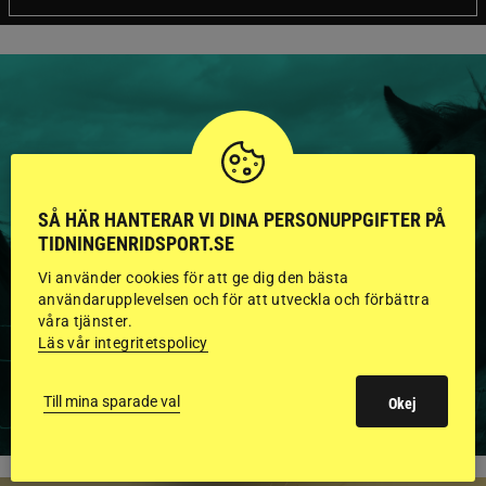
HINGSTAR ONLINE
GODKÄNDA HINGSTAR I
SÅ HÄR HANTERAR VI DINA PERSONUPPGIFTER PÅ
TIDNINGENRIDSPORT.SE
FLERA KATEGORIER MED
Vi använder cookies för att ge dig den bästa
BILDER OCH FAKTA
användarupplevelsen och för att utveckla och förbättra
våra tjänster.
Läs vår integritetspolicy
VISA ALLA HINGSTAR
Till mina sparade val
Okej