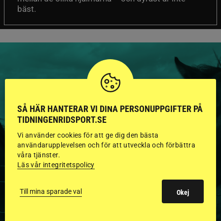
bäst.
HINGSTAR ONLINE
SÅ HÄR HANTERAR VI DINA PERSONUPPGIFTER PÅ
GODKÄNDA HINGSTAR I
TIDNINGENRIDSPORT.SE
FLERA KATEGORIER MED
Vi använder cookies för att ge dig den bästa
användarupplevelsen och för att utveckla och förbättra
BILDER OCH FAKTA
våra tjänster.
Läs vår integritetspolicy
Till mina sparade val
Okej
VISA ALLA HINGSTAR