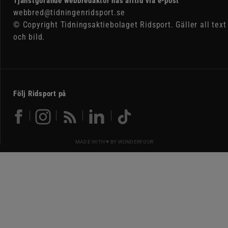
Tjänstgörande webbredaktör nås alltid via e-post
webbred@tidningenridsport.se
© Copyright Tidningsaktiebolaget Ridsport. Gäller all text
och bild.
Följ Ridsport på
MADE WITH ♥ BY
WONDERFOUR