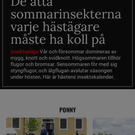
De åtta
sommarinsekterna
varje hästägare
måste ha koll på
Vår och försommar domineras av
Insektsplåga
mygg, knott och svidknott. Högsommaren tillhör
flugor och bromsar. Sensommaren för med sig
styngflugor, och älgflugan avslutar säsongen
under hösten. Här är hästens insektskalender.
PONNY