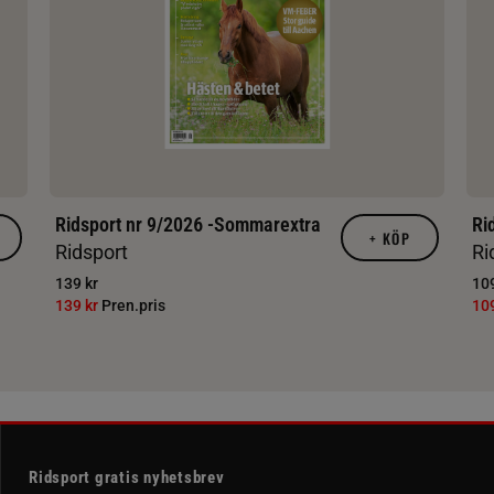
Ridsport nr 9/2026 -Sommarextra
Ri
+
KÖP
Ridsport
Ri
139 kr
109
139 kr
Pren.pris
10
Ridsport gratis nyhetsbrev