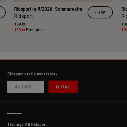
Ridsport nr 9/2026 -Sommarextra
Ri
+
KÖP
Ridsport
Ri
139 kr
109
139 kr
Pren.pris
10
Ridsport gratis nyhetsbrev
JA TACK!
Tidnings AB Ridsport