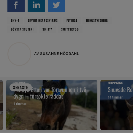
EHV-4
EKVINT HERPESVIRUS
FLYINGE
HINGSTVISNING
LÖVSTA STUTERI
SMITTA
SMITTSKYDD
AV
SUSANNE HÖGDAHL
SVERIGE
HOPPNING
SENAST
E
Ponnyn Ettan var försvunnen i två
Snuvade Ro
dygn – försökte räddas
14 timmar
1 timmar