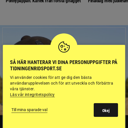
Ponnypappan: Kärlek från första gnägget
Finaldag med jubileum
SÅ HÄR HANTERAR VI DINA PERSONUPPGIFTER PÅ
TIDNINGENRIDSPORT.SE
Vi använder cookies för att ge dig den bästa
användarupplevelsen och för att utveckla och förbättra
våra tjänster.
Läs vår integritetspolicy
Till mina sparade val
Okej
SVERIGE