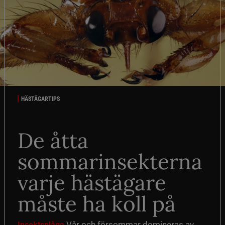
HÄSTÄGARTIPS
De åtta
sommarinsekterna
varje hästägare
måste ha koll på
Vår och försommar domineras av
Insektsplåga