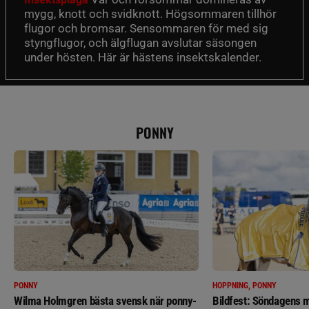
mygg, knott och svidknott. Högsommaren tillhör
flugor och bromsar. Sensommaren för med sig
styngflugor, och älgflugan avslutar säsongen
under hösten. Här är hästens insektskalender.
PONNY
PONNY
HOPPNING, PONNY
Wilma Holmgren bästa svensk när ponny-
Bildfest: Söndagens m