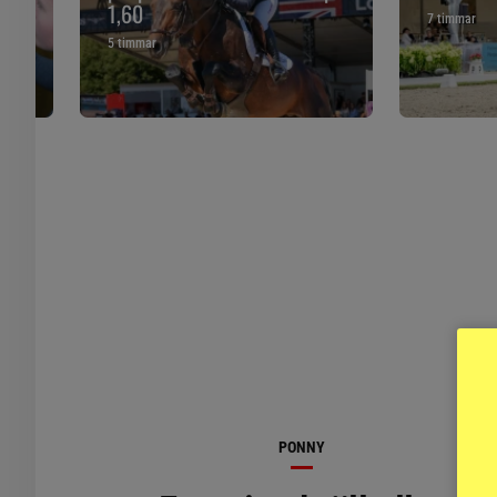
1,60
7 timmar
5 timmar
PONNY