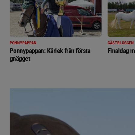
PONNYPAPPAN
GÄSTBLOGGEN
Ponnypappan: Kärlek från första
Finaldag m
gnägget