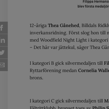
Filippa Hermans
blev första medaljö
12-åriga
Thea Gånehed
, Billdals Ri
inverkansridning. Först slog hon till
med Woodfield Night Light i kategori
– Det här var jättekul, säger Thea G
I kategori B gick silvermedaljen till
Fi
Ryttarförening medan
Cornelia Wal
brons.
I kategori C gick silvermedaljen till
Ma
Fältrittklubb, bronset togs av
Philip 