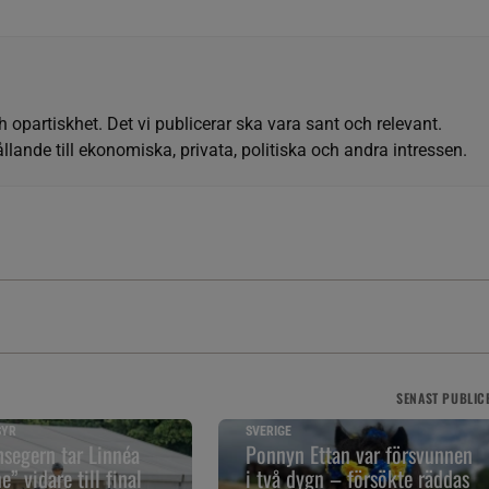
h opartiskhet. Det vi publicerar ska vara sant och relevant.
llande till ekonomiska, privata, politiska och andra intressen.
SENAST
PUBLIC
SYR
SVERIGE
segern tar Linnéa
Ponnyn Ettan var försvunnen
” vidare till final
i två dygn – försökte räddas