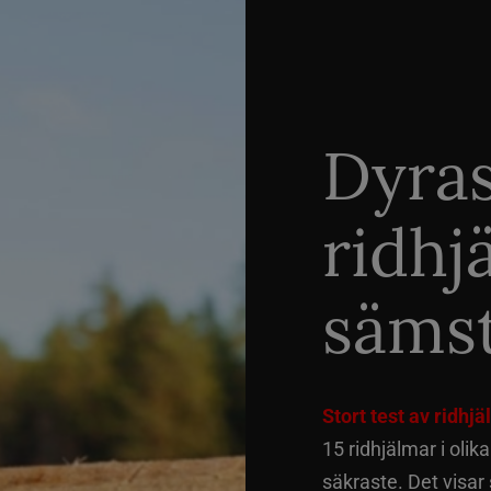
Dyra
ridhj
sämst
Stort test av ridhj
15 ridhjälmar i olik
säkraste. Det visar