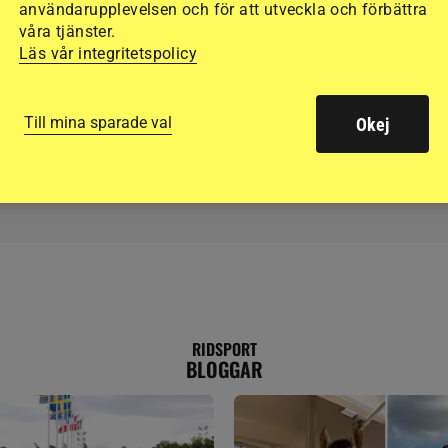
Förvånad Elin vann si
användarupplevelsen och för att utveckla och förbättra
våra tjänster.
-
första guld: ”Först må
Läs vår integritetspolicy
jag fatta”
Till mina sparade val
Okej
RIDSPORT
BLOGGAR