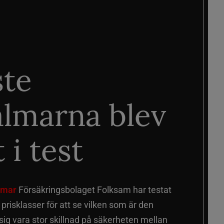
ste
älmarna blev
 i test
älmar
Försäkringsbolaget Folksam har testat
a prisklasser för att se vilken som är den
 sig vara stor skillnad på säkerheten mellan