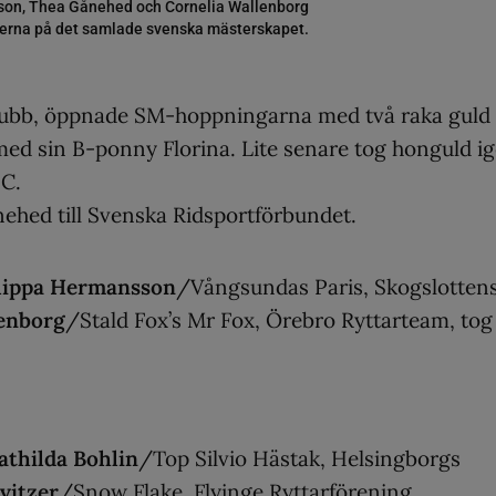
son, Thea Gånehed och Cornelia Wallenborg
rerna på det samlade svenska mästerskapet.
dklubb, öppnade SM-hoppningarna med två raka guld 
 med sin B-ponny Florina. Lite senare tog honguld i
 C.
ånehed till Svenska Ridsportförbundet.
lippa Hermansson
/Vångsundas Paris, Skogslotten
lenborg
/Stald Fox’s Mr Fox, Örebro Ryttarteam, tog
thilda Bohlin
/Top Silvio Hästak, Helsingborgs
Svitzer
/Snow Flake, Flyinge Ryttarförening.