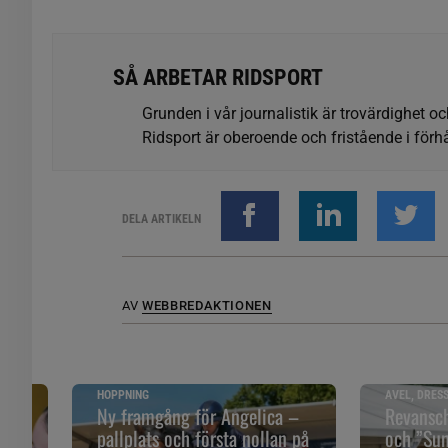
SÅ ARBETAR RIDSPORT
Grunden i vår journalistik är trovärdighet oc
Ridsport är oberoende och fristående i förhå
DELA ARTIKELN
AV
WEBBREDAKTIONEN
HOPPNING
AVEL, DRES
åll
Ny framgång för Angelica –
Revansch
pallplats och första nollan på
och ”Sune