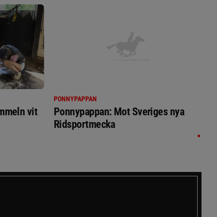
PONNYPAPPAN
immeln vit
Ponnypappan: Mot Sveriges nya
Ridsportmecka