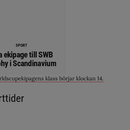
SPORT
a ekipage till SWB
phy i Scandinavium
rldscupekipagens klass börjar klockan 14.
ttider