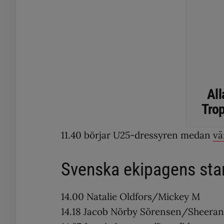
All
Tro
11.40 börjar U25-dressyren medan
vä
Svenska ekipagens star
14.00 Natalie Oldfors/Mickey M
14.18 Jacob Nörby Sörensen/Sheeran