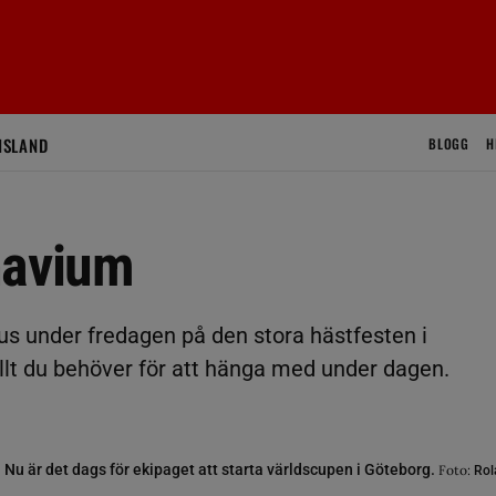
ISLAND
BLOGG
H
navium
kus under fredagen på den stora hästfesten i
llt du behöver för att hänga med under dagen.
u är det dags för ekipaget att starta världscupen i Göteborg.
Foto:
Rol