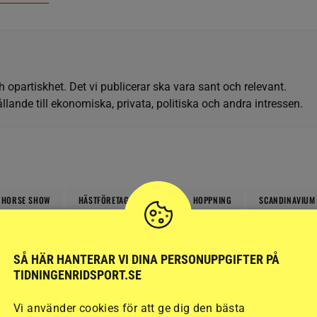
h opartiskhet. Det vi publicerar ska vara sant och relevant.
llande till ekonomiska, privata, politiska och andra intressen.
 HORSE SHOW
HÄSTFÖRETAGARFORUM
HOPPNING
SCANDINAVIUM
SÅ HÄR HANTERAR VI DINA PERSONUPPGIFTER PÅ
TIDNINGENRIDSPORT.SE
Vi använder cookies för att ge dig den bästa