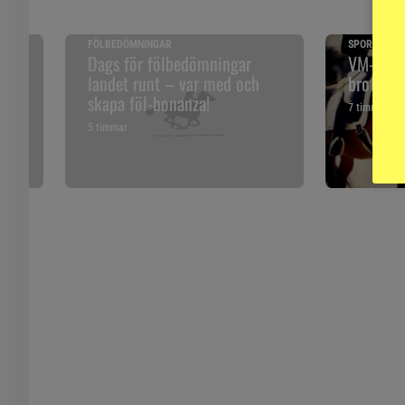
FÖLBEDÖMNINGAR
SPORTNYTT
 och
Dags för fölbedömningar
VM-publi
landet runt – var med och
brott mo
skapa föl-bonanza!
7 timmar
5 timmar