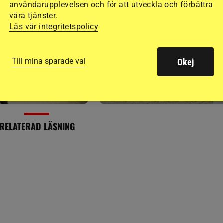
användarupplevelsen och för att utveckla och förbättra
SENAST
PUBLIC
våra tjänster.
AVELSNYHETER
Läs vår integritetspolicy
k kan rapportera
Therese tog täten bland
t hästvälfärd
svenska 5-årsekipagen
8 timmar
Till mina sparade val
Okej
RELATERAD LÄSNING