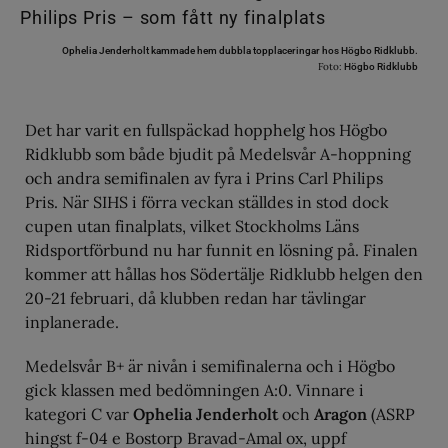
Ophelia Jenderholt kammade hem dubbla topplaceringar hos Högbo Ridklubb.
Foto:
Högbo Ridklubb
Det har varit en fullspäckad hopphelg hos Högbo
Ridklubb som både bjudit på Medelsvår A-hoppning
och andra semifinalen av fyra i Prins Carl Philips
Pris. När SIHS i förra veckan ställdes in stod dock
cupen utan finalplats, vilket Stockholms Läns
Ridsportförbund nu har funnit en lösning på. Finalen
kommer att hållas hos Södertälje Ridklubb helgen den
20-21 februari, då klubben redan har tävlingar
inplanerade.
Medelsvår B+ är nivån i semifinalerna och i Högbo
gick klassen med bedömningen A:0. Vinnare i
kategori C var
Ophelia Jenderholt
och
Aragon
(ASRP
hingst f-04 e Bostorp Bravad-Amal ox, uppf