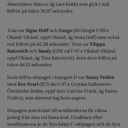
Almendarez Marco, äg Lars Kokk) som gick i mål
felfritt på tiden 56,87 sekunder.
Tvåa var
Signe Hoff
och
Fuego
(SH hingst f-09 e
Okänd-Okänd, uppf Okänd, äg Anna Hoff) som också
red felfritt på 62,38 sekunder. Trea var
Filippa
Ratcovich
och
Sandy
(GSB val f-07 e Okänd-Okänd,
uppf Okänd, äg Tina Ratcovich), även dem felfria på
tiden 64,13 sekunder.
Enda felfria ekipaget i kategori D var
Fanny Fridén
med
Kee Pearl
(SCS sto f-07 e Grytåsa Kallemero-
Öxenholm Bobby, uppf Ann-Catrine Frank, äg Fanny
Fridén), som därmed tog hem segern.
Ekipagen som kvalat till semifinalerna får räkna
poäng från sina två bästa kval. Finalklara efter
semifinalerna är de fyra bästa C-ekipagen och de fyra