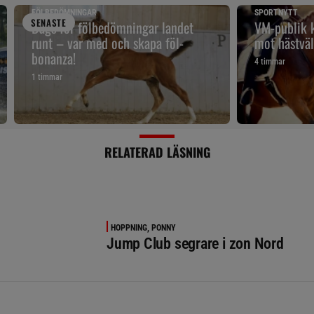
FÖLBEDÖMNINGAR
SPORTNYTT
SENAST
E
Dags för fölbedömningar landet
VM-publik k
runt – var med och skapa föl-
mot hästväl
bonanza!
4 timmar
1 timmar
RELATERAD LÄSNING
HOPPNING, PONNY
Jump Club segrare i zon Nord