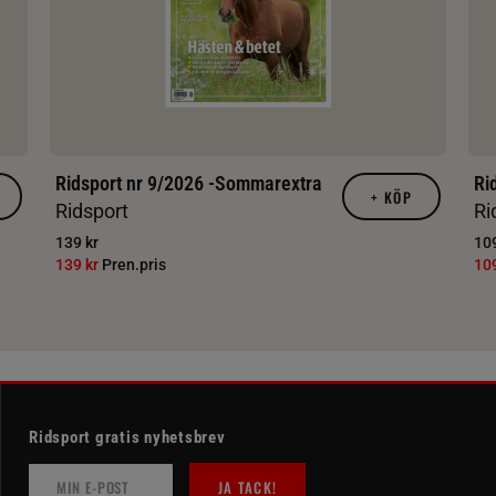
Ridsport nr 9/2026 -Sommarextra
Ri
+
KÖP
Ridsport
Ri
139 kr
109
139 kr
Pren.pris
10
Ridsport gratis nyhetsbrev
JA TACK!