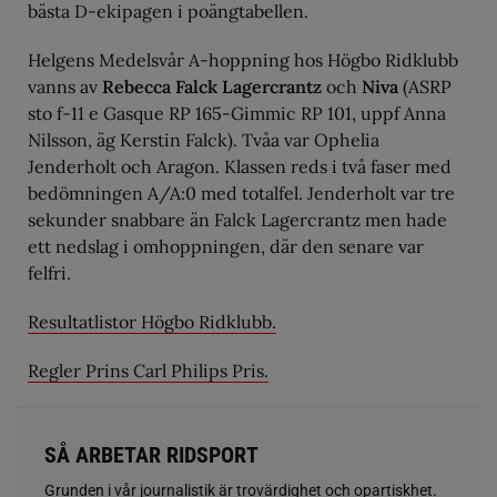
bästa D-ekipagen i poängtabellen.
Helgens Medelsvår A-hoppning hos Högbo Ridklubb
vanns av
Rebecca Falck Lagercrantz
och
Niva
(ASRP
sto f-11 e Gasque RP 165-Gimmic RP 101, uppf Anna
Nilsson, äg Kerstin Falck). Tvåa var Ophelia
Jenderholt och Aragon. Klassen reds i två faser med
bedömningen A/A:0 med totalfel. Jenderholt var tre
sekunder snabbare än Falck Lagercrantz men hade
ett nedslag i omhoppningen, där den senare var
felfri.
Resultatlistor Högbo Ridklubb.
Regler Prins Carl Philips Pris.
SÅ ARBETAR RIDSPORT
Grunden i vår journalistik är trovärdighet och opartiskhet.