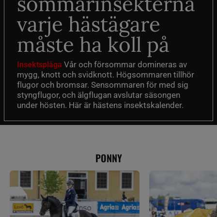
sommarinsekterna
varje hästägare
måste ha koll på
Vår och försommar domineras av
Insektsplåga
mygg, knott och svidknott. Högsommaren tillhör
flugor och bromsar. Sensommaren för med sig
styngflugor, och älgflugan avslutar säsongen
under hösten. Här är hästens insektskalender.
PONNY