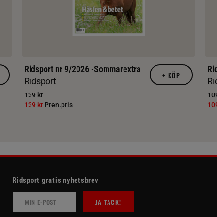
Ridsport nr 9/2026 -Sommarextra
Ri
+
KÖP
Ridsport
Ri
139 kr
109
139 kr
Pren.pris
10
Ridsport gratis nyhetsbrev
JA TACK!