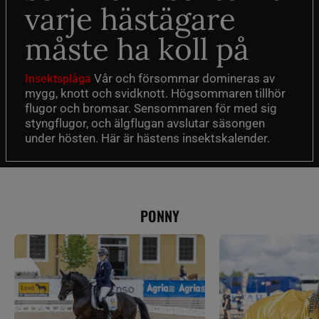
varje hästägare
måste ha koll på
Vår och försommar domineras av
Insektsplåga
mygg, knott och svidknott. Högsommaren tillhör
flugor och bromsar. Sensommaren för med sig
styngflugor, och älgflugan avslutar säsongen
under hösten. Här är hästens insektskalender.
PONNY