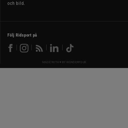
och bild.
Följ Ridsport på
MADE WITH ♥ BY
WONDERFOUR