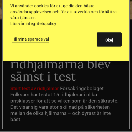
Vi använder cookies för att ge dig den bästa
användarupplevelsen och för att utveckla och förbättra
våra tjänster.
Läs vår integritetspolicy
SVERIGE
Till mina sparade val
Okej
Dyraste
ridhjälmarna blev
sämst i test
Försäkringsbolaget
Stort test av ridhjälmar
Folksam har testat 15 ridhjälmar i olika
prisklasser för att se vilken som är den säkraste.
Det visar sig vara stor skillnad på säkerheten
mellan de olika hjälmarna – och dyrast är inte
bäst.