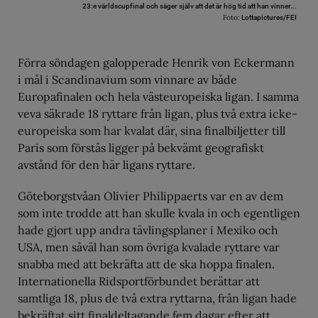
23:e världscupfinal och säger själv att det är hög tid att han vinner...
Foto:
Lottapictures/FEI
Förra söndagen galopperade Henrik von Eckermann
i mål i Scandinavium som vinnare av både
Europafinalen och hela västeuropeiska ligan. I samma
veva säkrade 18 ryttare från ligan, plus två extra icke-
europeiska som har kvalat där, sina finalbiljetter till
Paris som förstås ligger på bekvämt geografiskt
avstånd för den här ligans ryttare.
Göteborgstvåan Olivier Philippaerts var en av dem
som inte trodde att han skulle kvala in och egentligen
hade gjort upp andra tävlingsplaner i Mexiko och
USA, men såväl han som övriga kvalade ryttare var
snabba med att bekräfta att de ska hoppa finalen.
Internationella Ridsportförbundet berättar att
samtliga 18, plus de två extra ryttarna, från ligan hade
bekräftat sitt finaldeltagande fem dagar efter att