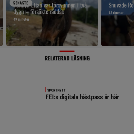
SENAST
E
Ponnyn Ettan var försvunnen i två
Snuvade Ro
dygn – försökte räddas
13 timmar
49 minuter
RELATERAD LÄSNING
SPORTNYTT
FEI:s digitala hästpass är här