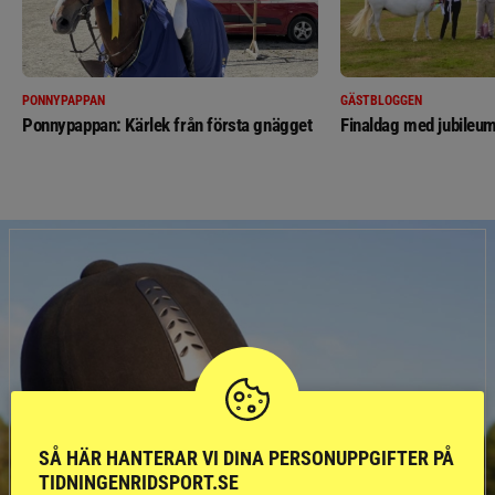
PONNYPAPPAN
GÄSTBLOGGEN
Ponnypappan: Kärlek från första gnägget
Finaldag med jubileum
SÅ HÄR HANTERAR VI DINA PERSONUPPGIFTER PÅ
TIDNINGENRIDSPORT.SE