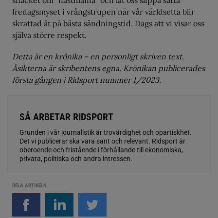
snacket om ”hästmaffia” och låt oss slippa sätta
fredagsmyset i vrångstrupen när vår världsetta blir
skrattad åt på bästa sändningstid. Dags att vi visar oss
själva större respekt.
Detta är en krönika – en personligt skriven text.
Åsikterna är skribentens egna. Krönikan publicerades
första gången i Ridsport nummer 1/2023.
SÅ ARBETAR RIDSPORT
Grunden i vår journalistik är trovärdighet och opartiskhet.
Det vi publicerar ska vara sant och relevant. Ridsport är
oberoende och fristående i förhållande till ekonomiska,
privata, politiska och andra intressen.
DELA ARTIKELN