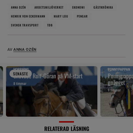
ANNA OZÉN
ARBETSMILJÖVERKET
EKONOMI
GÄSTKRÖNIKA
HENRIK VON ECKERMANN
MARY LOU
PENGAR
SVENSK TRAVSPORT
TDB
AV
ANNA OZÉN
HOPPNING
PONNYPAPPAN
SENAST
E
Snuvade Rolf-Göran på VM-start
Ponnypappan
gnägget
8 timmar
9 timmar
RELATERAD LÄSNING