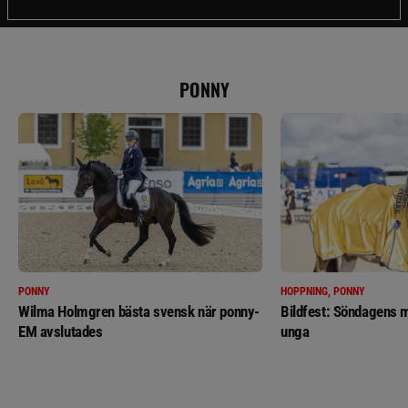
PONNY
PONNY
HOPPNING, PONNY
Wilma Holmgren bästa svensk när ponny-
Bildfest: Söndagens m
EM avslutades
unga