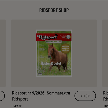
RIDSPORT SHOP
Ridsport nr 9/2026 -Sommarextra
Ri
+
KÖP
Ridsport
Ri
139 kr
109