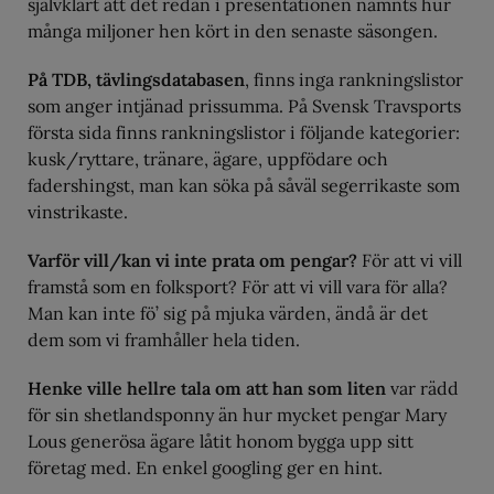
självklart att det redan i presentationen nämnts hur
många miljoner hen kört in den senaste säsongen.
På TDB, tävlingsdatabasen
, finns inga rankningslistor
som anger intjänad prissumma. På Svensk Travsports
första sida finns rankningslistor i följande kategorier:
kusk/ryttare, tränare, ägare, uppfödare och
fadershingst, man kan söka på såväl segerrikaste som
vinstrikaste.
Varför vill/kan vi inte prata om pengar?
För att vi vill
framstå som en folksport? För att vi vill vara för alla?
Man kan inte fö’ sig på mjuka värden, ändå är det
dem som vi framhåller hela tiden.
Henke ville hellre tala om att han som liten
var rädd
för sin shetlandsponny än hur mycket pengar Mary
Lous generösa ägare låtit honom bygga upp sitt
företag med. En enkel googling ger en hint.