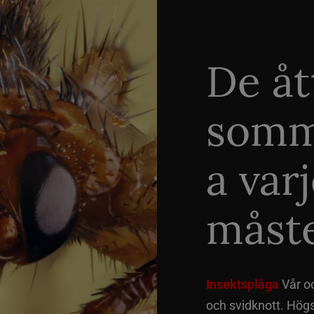
De åt
somm
a var
måste
Insektsplåga
Vår o
och svidknott. Hög