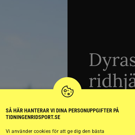
Dyra
ridhj
sämst
SÅ HÄR HANTERAR VI DINA PERSONUPPGIFTER PÅ
TIDNINGENRIDSPORT.SE
Stort test av ridhj
Vi använder cookies för att ge dig den bästa
15 ridhjälmar i olik