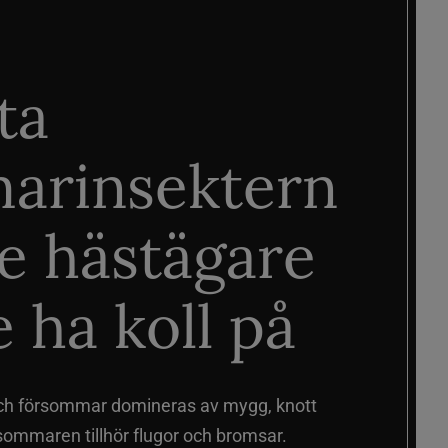
ta
arinsektern
je hästägare
 ha koll på
ch försommar domineras av mygg, knott
sommaren tillhör flugor och bromsar.