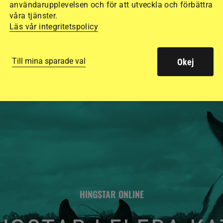
användarupplevelsen och för att utveckla och förbättra
säkraste. Det visar
våra tjänster.
Läs vår integritetspolicy
de olika hjälmarna –
Till mina sparade val
Okej
HINGSTAR ONLINE