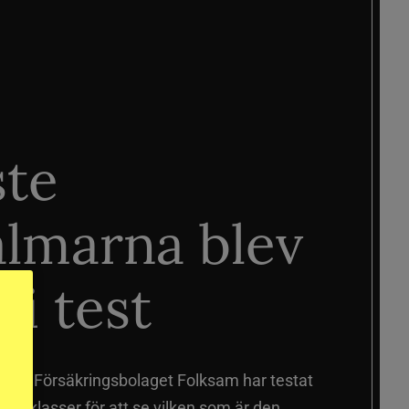
ste
älmarna blev
 i test
älmar
Försäkringsbolaget Folksam har testat
a prisklasser för att se vilken som är den