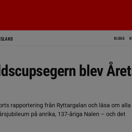
ISLAND
BLOGG
H
ldscupsegern blev Året
orts rapportering från Ryttargalan och läsa om alla
0-årsjubileum på anrika, 137-åriga Nalen – och det