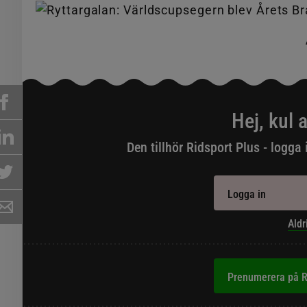
Hej, kul a
Den tillhör Ridsport Plus - logga 
Logga in
Aldr
Prenumerera på R