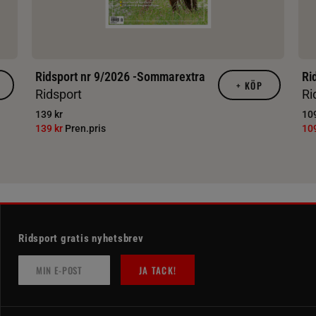
Ridsport nr 9/2026 -Sommarextra
Ri
+
KÖP
Ridsport
Ri
139 kr
109
139 kr
Pren.pris
10
Ridsport gratis nyhetsbrev
JA TACK!