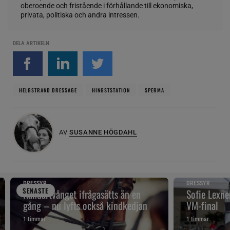
oberoende och fristående i förhållande till ekonomiska,
privata, politiska och andra intressen.
DELA ARTIKELN
HELGSTRAND DRESSAGE
HINGSTSTATION
SPERMA
AV
SUSANNE HÖGDAHL
DRESSYR
DRESSYR
SENAST
E
Kandartvånget ifrågasätts än en
Sofie Lexne
gång – nu lyfts också kindkedjan
VM-final
1 timmar
1 timmar