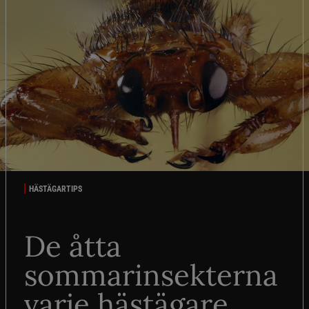
HÄSTÄGARTIPS
De åtta
sommarinsekterna
varje hästägare