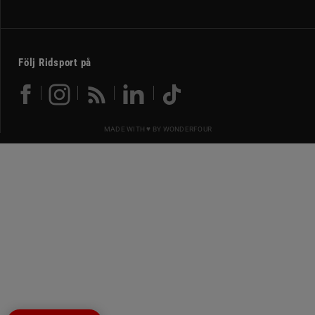
Följ Ridsport på
MADE WITH ♥ BY
WONDERFOUR