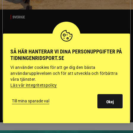
SVERIGE
Dyraste
ridhjälmarna blev
SÅ HÄR HANTERAR VI DINA PERSONUPPGIFTER PÅ
TIDNINGENRIDSPORT.SE
sämst i test
Vi använder cookies för att ge dig den bästa
användarupplevelsen och för att utveckla och förbättra
Försäkringsbolaget
Stort test av ridhjälmar
våra tjänster.
Folksam har testat 15 ridhjälmar i olika
Läs vår integritetspolicy
prisklasser för att se vilken som är den säkraste.
Det visar sig vara stor skillnad på säkerheten
Till mina sparade val
Okej
mellan de olika hjälmarna – och dyrast är inte
bäst.