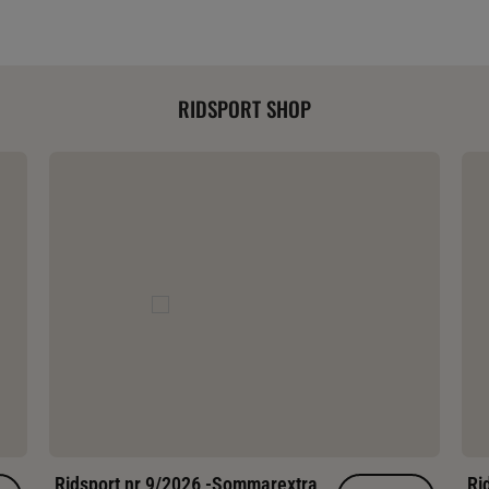
RIDSPORT SHOP
Ridsport nr 9/2026 -Sommarextra
Ri