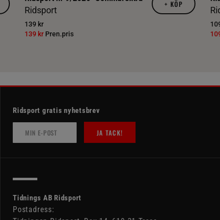
+
KÖP
Ridsport
Ri
139 kr
109
139 kr
Pren.pris
10
Ridsport gratis nyhetsbrev
JA TACK!
Tidnings AB Ridsport
Postadress: