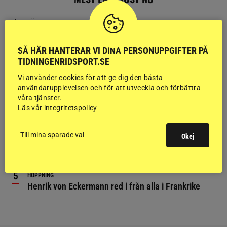
VÄRLDEN
Mannen som förändrade hästvärlden för alltid är
död
SÅ HÄR HANTERAR VI DINA PERSONUPPGIFTER PÅ
TIDNINGENRIDSPORT.SE
HOPPNING
Vi använder cookies för att ge dig den bästa
Ryttare förd till sjukhus efter fall på SM
användarupplevelsen och för att utveckla och förbättra
våra tjänster.
SPORTNYTT
Läs vår integritetspolicy
Hingst som satt djupa avtryck i hoppaveln är död
Till mina sparade val
Okej
DRESSYR
Ellen Hedbys skadad i ridolycka på tävling
HOPPNING
Henrik von Eckermann red i från alla i Frankrike