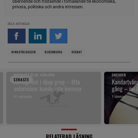
oberoende och fristående i förhållande till ekonomiska,
privata, politiska och andra intressen.
DELA ARTIKELN
HINGSTBLOGGEN
OLDENBURG
VECKAT
RIDSPORT PLAY, VÄRLDEN
DRESSYR
SENAST
E
Alf låg fast i djup grop – åtta
Kandartvång
veterinärer kunde inte komma
gång – nu l
41 sekunder
1 timmar
RELATERAD LÄSNING