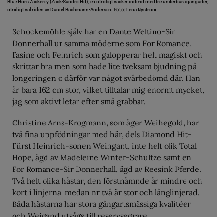
Blue Hors Zackerey (Zack-Sandro Hit), en otroligt vacker individ med tre underbara gångarter,
Foto:
otroligt väl riden av Daniel Bachmann-Andersen.
Lena Nyström
Schockemöhle själv har en Dante Weltino-Sir
Donnerhall ur samma möderne som For Romance,
Fasine och Feinrich som galopperar helt magiskt och
skrittar bra men som hade lite tveksam bjudning på
longeringen o därför var något svårbedömd där. Han
är bara 162 cm stor, vilket tilltalar mig enormt mycket,
jag som aktivt letar efter små grabbar.
Christine Arns-Krogmann, som äger Weihegold, har
två fina uppfödningar med här, dels Diamond Hit-
Fürst Heinrich-sonen Weihgant, inte helt olik Total
Hope, ägd av Madeleine Winter-Schultze samt en
For Romance-Sir Donnerhall, ägd av Reesink Pferde.
Två helt olika hästar, den förstnämnde är mindre och
kort i linjerna, medan nr två är stor och långlinjerad.
Båda hästarna har stora gångartsmässiga kvalitéer
och Weigand utsågs till reservsegrare.