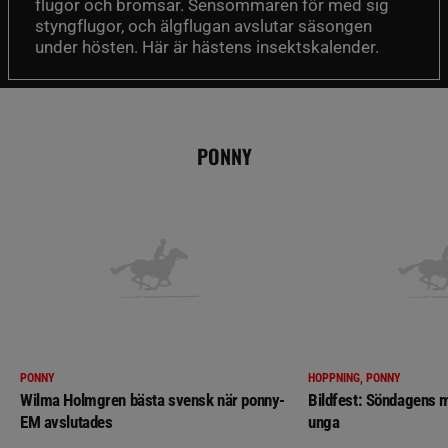
flugor och bromsar. Sensommaren för med sig
styngflugor, och älgflugan avslutar säsongen
under hösten. Här är hästens insektskalender.
PONNY
PONNY
HOPPNING, PONNY
Wilma Holmgren bästa svensk när ponny-
Bildfest: Söndagens m
EM avslutades
unga