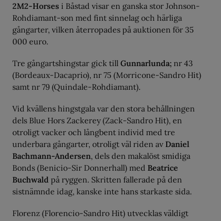
2M2-Horses
i Båstad visar en ganska stor Johnson-
Rohdiamant-son med fint sinnelag och härliga
gångarter, vilken återropades på auktionen för 35
000 euro.
Tre gångartshingstar gick till
Gunnarlunda;
nr 43
(Bordeaux-Dacaprio), nr 75 (Morricone-Sandro Hit)
samt nr 79 (Quindale-Rohdiamant).
Vid kvällens hingstgala var den stora behållningen
dels Blue Hors Zackerey (Zack-Sandro Hit), en
otroligt vacker och långbent individ med tre
underbara gångarter, otroligt väl riden av
Daniel
Bachmann-Andersen
, dels den makalöst smidiga
Bonds (Benicio-Sir Donnerhall) med
Beatrice
Buchwald
på ryggen. Skritten fallerade på den
sistnämnde idag, kanske inte hans starkaste sida.
Florenz (Florencio-Sandro Hit) utvecklas väldigt