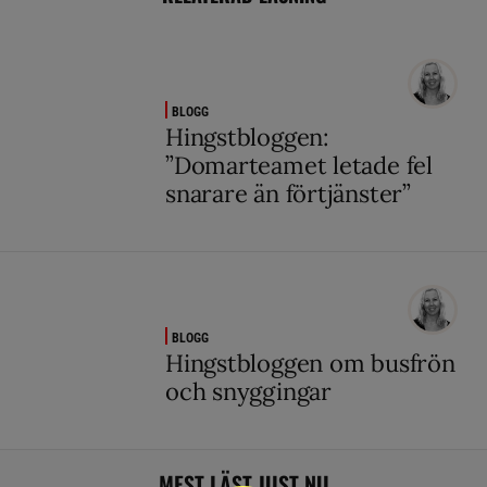
BLOGG
Hingstbloggen:
”Domarteamet letade fel
snarare än förtjänster”
BLOGG
Hingstbloggen om busfrön
och snyggingar
MEST LÄST JUST NU