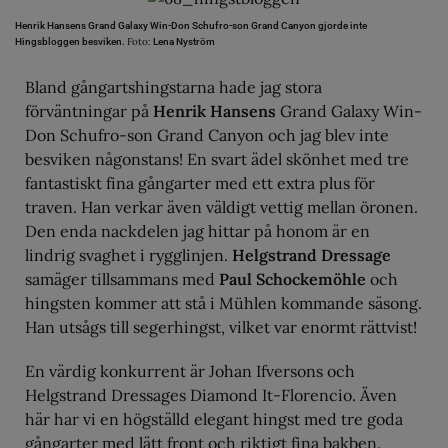
Henrik Hansens Grand Galaxy Win-Don Schufro-son Grand Canyon gjorde inte
Foto:
Hingsbloggen besviken.
Lena Nyström
Bland gångartshingstarna hade jag stora
förväntningar på
Henrik Hansens
Grand Galaxy Win-
Don Schufro-son Grand Canyon och jag blev inte
besviken någonstans! En svart ädel skönhet med tre
fantastiskt fina gångarter med ett extra plus för
traven. Han verkar även väldigt vettig mellan öronen.
Den enda nackdelen jag hittar på honom är en
lindrig svaghet i rygglinjen.
Helgstrand Dressage
samäger tillsammans med
Paul Schockemöhle
och
hingsten kommer att stå i Mühlen kommande säsong.
Han utsågs till segerhingst, vilket var enormt rättvist!
En värdig konkurrent är Johan Ifversons och
Helgstrand Dressages Diamond It-Florencio. Även
här har vi en högställd elegant hingst med tre goda
gångarter med lätt front och riktigt fina bakben.