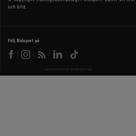
och bild.
Följ Ridsport på
MADE WITH ♥ BY
WONDERFOUR