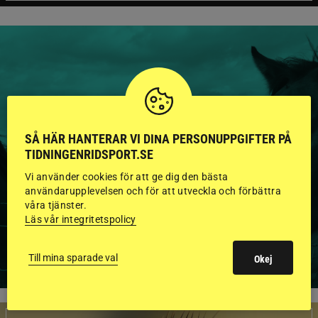
HINGSTAR ONLINE
GODKÄNDA HINGSTAR I
SÅ HÄR HANTERAR VI DINA PERSONUPPGIFTER PÅ
TIDNINGENRIDSPORT.SE
FLERA KATEGORIER MED
Vi använder cookies för att ge dig den bästa
BILDER OCH FAKTA
användarupplevelsen och för att utveckla och förbättra
våra tjänster.
Läs vår integritetspolicy
VISA ALLA HINGSTAR
Till mina sparade val
Okej