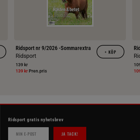
Ridsport nr 9/2026 -Sommarextra
Ri
+
KÖP
Ridsport
Ri
139 kr
109
139 kr
Pren.pris
10
Ridsport gratis nyhetsbrev
JA TACK!