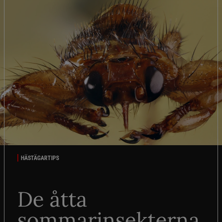
HÄSTÄGARTIPS
De åtta
sommarinsekterna