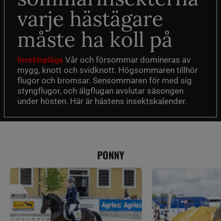
varje hästägare
måste ha koll på
Vår och försommar domineras av
Insektsplåga
mygg, knott och svidknott. Högsommaren tillhör
flugor och bromsar. Sensommaren för med sig
styngflugor, och älgflugan avslutar säsongen
under hösten. Här är hästens insektskalender.
PONNY