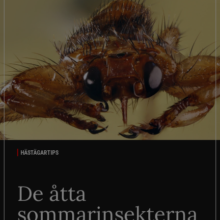
HÄSTÄGARTIPS
De åtta
sommarinsekterna