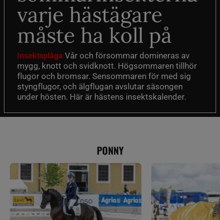
varje hästägare
måste ha koll på
Vår och försommar domineras av
Insektsplåga
mygg, knott och svidknott. Högsommaren tillhör
flugor och bromsar. Sensommaren för med sig
styngflugor, och älgflugan avslutar säsongen
under hösten. Här är hästens insektskalender.
PONNY