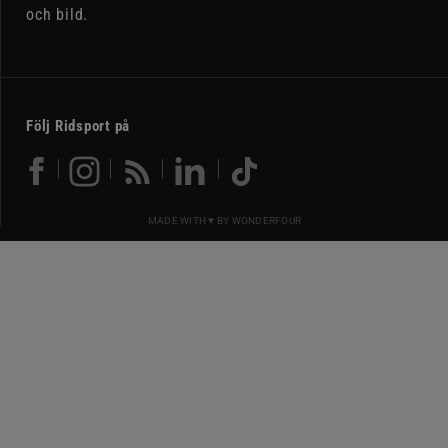
och bild.
Följ Ridsport på
MADE WITH ♥ BY
WONDERFOUR