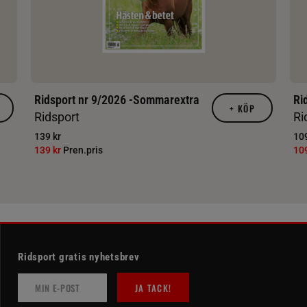
Ridsport nr 9/2026 -Sommarextra
Ri
+
KÖP
Ridsport
Ri
139 kr
109
139 kr
Pren.pris
10
Ridsport gratis nyhetsbrev
JA TACK!