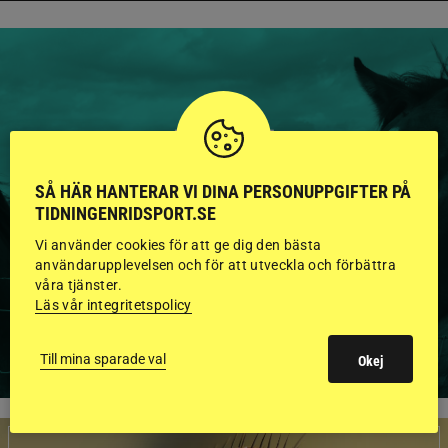
HINGSTAR ONLINE
GODKÄNDA HINGSTAR I
SÅ HÄR HANTERAR VI DINA PERSONUPPGIFTER PÅ
FLERA KATEGORIER MED
TIDNINGENRIDSPORT.SE
BILDER OCH FAKTA
Vi använder cookies för att ge dig den bästa
användarupplevelsen och för att utveckla och förbättra
våra tjänster.
Läs vår integritetspolicy
VISA ALLA HINGSTAR
Till mina sparade val
Okej