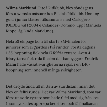
Wilma Marklund
, Piteå Ridklubb, blev söndagens
första svenska mästare hos Billdals Ridklubb. Hon tog
guld i juniorklassen tillsammans med Carlogero
(OLDBG val f 2004 e Colander-Domino, uppf Manuela
Rippe, äg Linda Marklund).
Hela 58 ekipage kom till start i SM-finalen för
juniorer som avgjordes i två rundor. Första dagens
1,35-hoppning fick hela 17 felfria ryttare. Även 4-
felsryttarna fick rida finalen där banbyggare
Fredrik
Malm
hade vässat svårigheterna rejält i en 1,40-
hoppning som innehöll många svårigheter.
Det dröjde ända till mitten av startlistan innan det
blev en felfri runda. Det var Wilma Marklund, som var
först ut av de ryttare som hade 0 fel med sig från kval
1, som lyckades upprepa bedriften och få finalbanan