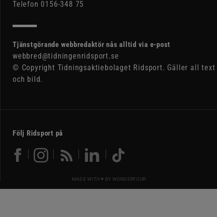
Telefon 0156-348 75
Tjänstgörande webbredaktör nås alltid via e-post
webbred@tidningenridsport.se
© Copyright Tidningsaktiebolaget Ridsport. Gäller all text
och bild.
Följ Ridsport på
MADE WITH ♥ BY
WONDERFOUR