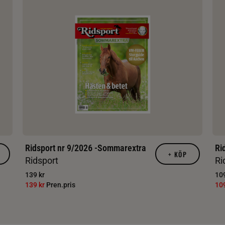
Ridsport nr 9/2026 -Sommarextra
Ri
+
KÖP
Ridsport
Ri
139 kr
109
139 kr
Pren.pris
10