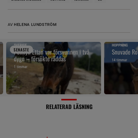
AV
HELENA LUNDSTRÖM
SVERIGE
HOPPNING
SENAST
E
Ponnyn Ettan var försvunnen i två
Snuvade Ro
dygn – försökte räddas
14 timmar
1 timmar
RELATERAD LÄSNING