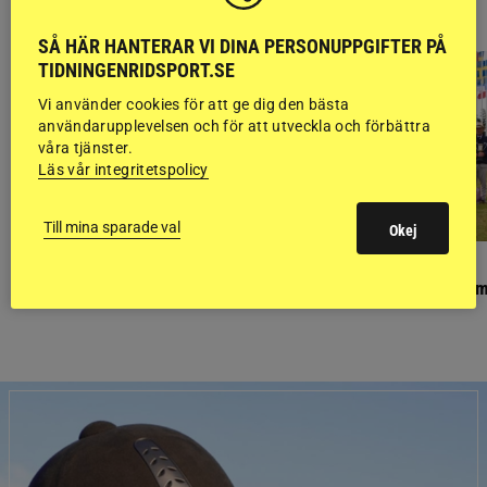
RIDSPORT
BLOGGAR
SÅ HÄR HANTERAR VI DINA PERSONUPPGIFTER PÅ
TIDNINGENRIDSPORT.SE
Vi använder cookies för att ge dig den bästa
användarupplevelsen och för att utveckla och förbättra
våra tjänster.
Läs vår integritetspolicy
Till mina sparade val
Okej
PONNYPAPPAN
GÄSTBLOGGEN
Ponnypappan: Kärlek från första gnägget
Finaldag med jubileum