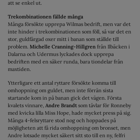
att se enkel ut.
Trekombinationen fällde många
Många försökte upprepa Wilmas bedrift, men var det
inte hinder i trekombinationen som föll, så var det en
stor, guldfärgad oxer mitt i banan som ställde till
problem.
Michelle Cranning-Hillgren
från Ilbäcken i
Dalarna och Udermus lyckades dock upprepa
bedriften med en säker runda, bara tiondelar från
maxtiden.
Ytterligare ett antal ryttare försökte komma till
omhoppning om guldet, men inte förrän sista
startande kom in på banan gick det vägen. Första
kvalets vinnare,
Andre Brandt
som tävlar för Ronneby
med kvicka lilla Miss Hope, hade mycket press på sig.
Många 4-felsryttare stod nog och hoppades på
möjligheten att få rida omhoppning om bronset, men
Andre lotsade mycket säkert sitt sto till en ny, felfri