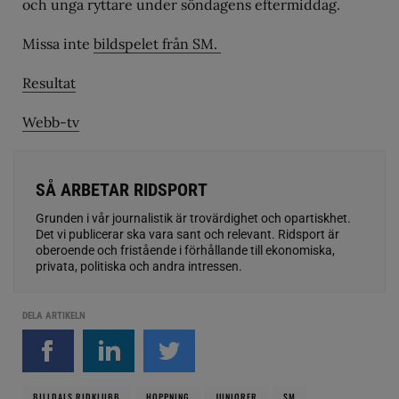
och unga ryttare under söndagens eftermiddag.
Missa inte
bildspelet från SM.
Resultat
Webb-tv
SÅ ARBETAR RIDSPORT
Grunden i vår journalistik är trovärdighet och opartiskhet.
Det vi publicerar ska vara sant och relevant. Ridsport är
oberoende och fristående i förhållande till ekonomiska,
privata, politiska och andra intressen.
DELA ARTIKELN
BILLDALS RIDKLUBB
HOPPNING
JUNIORER
SM