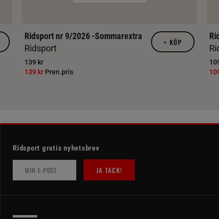
Ridsport nr 9/2026 -Sommarextra
Ri
+
KÖP
Ridsport
Ri
139 kr
109
139 kr
Pren.pris
10
Ridsport gratis nyhetsbrev
JA TACK!