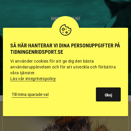
HINGSTAR ONLINE
GODKÄNDA HINGSTAR I
FLERA KATEGORIER MED
SÅ HÄR HANTERAR VI DINA PERSONUPPGIFTER PÅ
BILDER OCH FAKTA
TIDNINGENRIDSPORT.SE
Vi använder cookies för att ge dig den bästa
användarupplevelsen och för att utveckla och förbättra
våra tjänster.
VISA ALLA HINGSTAR
Läs vår integritetspolicy
Till mina sparade val
Okej