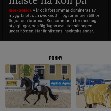
måste ha koll på
Vår och försommar domineras av
Insektsplåga
mygg, knott och svidknott. Högsommaren tillhör
flugor och bromsar. Sensommaren för med sig
styngflugor, och älgflugan avslutar säsongen
under hösten. Här är hästens insektskalender.
PONNY