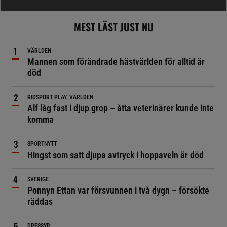
MEST LÄST JUST NU
VÄRLDEN
Mannen som förändrade hästvärlden för alltid är
död
RIDSPORT PLAY, VÄRLDEN
Alf låg fast i djup grop – åtta veterinärer kunde inte
komma
SPORTNYTT
Hingst som satt djupa avtryck i hoppaveln är död
SVERIGE
Ponnyn Ettan var försvunnen i två dygn – försökte
räddas
DRESSYR