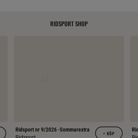
RIDSPORT SHOP
Ridsport nr 9/2026 -Sommarextra
Ri
+
KÖP
Ridsport
Ri