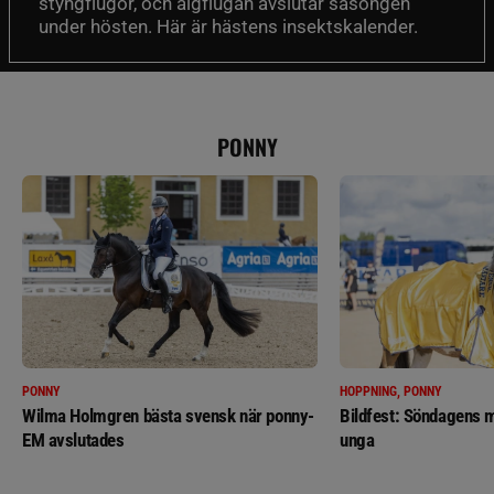
styngflugor, och älgflugan avslutar säsongen
under hösten. Här är hästens insektskalender.
PONNY
PONNY
HOPPNING, PONNY
Wilma Holmgren bästa svensk när ponny-
Bildfest: Söndagens m
EM avslutades
unga