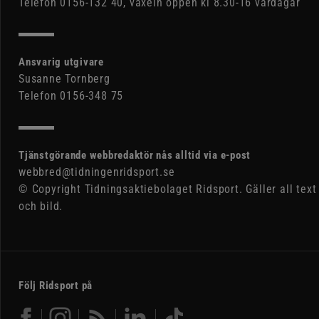
Telefon 0156-132 40, växeln öppen kl 8.30-16 vardagar
Ansvarig utgivare
Susanne Tornberg
Telefon 0156-348 75
Tjänstgörande webbredaktör nås alltid via e-post
webbred@tidningenridsport.se
© Copyright Tidningsaktiebolaget Ridsport. Gäller all text
och bild.
Följ Ridsport på