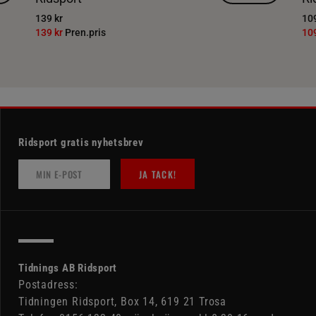
139 kr
109
139 kr
Pren.pris
10
Ridsport gratis nyhetsbrev
JA TACK!
Tidnings AB Ridsport
Postadress:
Tidningen Ridsport, Box 14, 619 21 Trosa