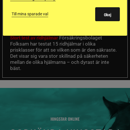
Dyraste
ridhjälmarna blev
Till mina sparade val
Okej
sämst i test
Försäkringsbolaget
Stort test av ridhjälmar
Folksam har testat 15 ridhjälmar i olika
prisklasser för att se vilken som är den säkraste.
Det visar sig vara stor skillnad på säkerheten
mellan de olika hjälmarna – och dyrast är inte
bäst.
HINGSTAR ONLINE