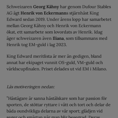
Schweizaren
Georg Kähny
har genom Dufour Stables
AG ägt
Henrik von Eckermann
s stjärnhäst King
Edward sedan 2019. Under årens lopp har samarbetet
mellan Georg Kähny och Henrik von Eckermann
ökat, ett samarbete som lovordats av Henrik. Idag
äger schweizaren även
Iliana
, som tillsammans med
Henrik tog EM-guld i lag 2023.
King Edward meritlista är mer än gedigen, bland
annat har ekipaget vunnit OS-guld, VM-guld och
världscupfinalen. Priset delades ut vid EM i Milano.
Läs motiveringen nedan:
”Hästägare är sanna hästälskare som har passion för
sporten, de stöttar ryttare i vått och tort och delar de
båda oundvikliga delarna av vår sport; glädjen vid
seger och smärtan när man blir besegrad. Deras