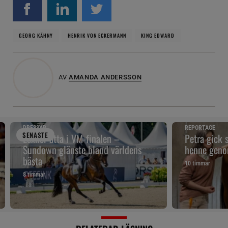
GEORG KÄHNY
HENRIK VON ECKERMANN
KING EDWARD
AV
AMANDA ANDERSSON
DRESSYR
REPORTAGE
SENAST
E
Lexner åtta i VM-finalen –
Petra gick 
Sundown glänste bland världens
henne geno
bästa
10 timmar
8 timmar