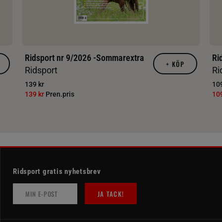
Ridsport nr 9/2026 -Sommarextra
Ri
+
KÖP
Ridsport
Ri
139 kr
109
139 kr
Pren.pris
10
Ridsport gratis nyhetsbrev
JA TACK!