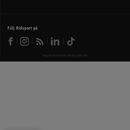
Följ Ridsport på
MADE WITH ♥ BY
WONDERFOUR