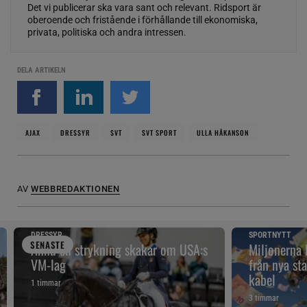
Det vi publicerar ska vara sant och relevant. Ridsport är
oberoende och fristående i förhållande till ekonomiska,
privata, politiska och andra intressen.
DELA ARTIKELN
AJAX
DRESSYR
SVT
SVT SPORT
ULLA HÅKANSON
AV
WEBBREDAKTIONEN
DRESSYR
SPORTNYTT
SENAST
E
Ännu en strykning skakar om USA:s
Miljonerna
VM-lag
från nya sta
kabel
1 timmar
3 timmar