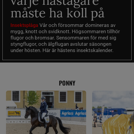
varje hästägare
måste ha koll på
Vår och försommar domineras av
Insektsplåga
mygg, knott och svidknott. Högsommaren tillhör
flugor och bromsar. Sensommaren för med sig
styngflugor, och älgflugan avslutar säsongen
under hösten. Här är hästens insektskalender.
PONNY