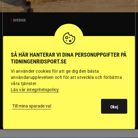
SVERIGE
Dyraste
ridhjälmarna blev
SÅ HÄR HANTERAR VI DINA PERSONUPPGIFTER PÅ
TIDNINGENRIDSPORT.SE
sämst i test
Vi använder cookies för att ge dig den bästa
användarupplevelsen och för att utveckla och förbättra
våra tjänster.
Försäkringsbolaget
Stort test av ridhjälmar
Läs vår integritetspolicy
Folksam har testat 15 ridhjälmar i olika
prisklasser för att se vilken som är den säkraste.
Det visar sig vara stor skillnad på säkerheten
Till mina sparade val
Okej
mellan de olika hjälmarna – och dyrast är inte
bäst.