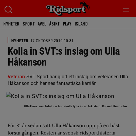
NYHETER
SPORT
AVEL
ÅSIKT
PLAY
ISLAND
NYHETER
17 OKTOBER 2019 10:31
Kolla in SVT:s inslag om Ulla
Håkanson
Veteran
SVT Sport har gjort ett inslag om veteranen Ulla
Håkanson och hennes fantastiska karriär.
Ulla Håkanson, fotad när hon skulle fylla 75 år. Arkivbild.
Roland Thunholm
För 81 år sedan satt
Ulla Håkanson
upp på en häst
första gången. Resten är svensk ridsporthistoria.