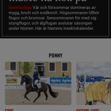
Vår och försommar domineras av
Insektsplåga
mygg, knott och svidknott. Högsommaren tillhör
flugor och bromsar. Sensommaren för med sig
styngflugor, och älgflugan avslutar säsongen
under hösten. Här är hästens insektskalender.
PONNY
PONNY
HOPPNING, PONNY