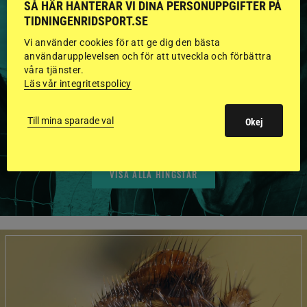
SÅ HÄR HANTERAR VI DINA PERSONUPPGIFTER PÅ
TIDNINGENRIDSPORT.SE
HINGSTAR ONLINE
Vi använder cookies för att ge dig den bästa
användarupplevelsen och för att utveckla och förbättra
GODKÄNDA HINGSTAR I
våra tjänster.
Läs vår integritetspolicy
FLERA KATEGORIER MED
BILDER OCH FAKTA
Till mina sparade val
Okej
VISA ALLA HINGSTAR