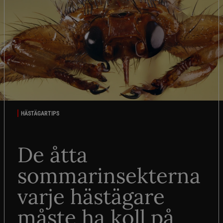
HÄSTÄGARTIPS
De åtta
sommarinsekterna
varje hästägare
måste ha koll på