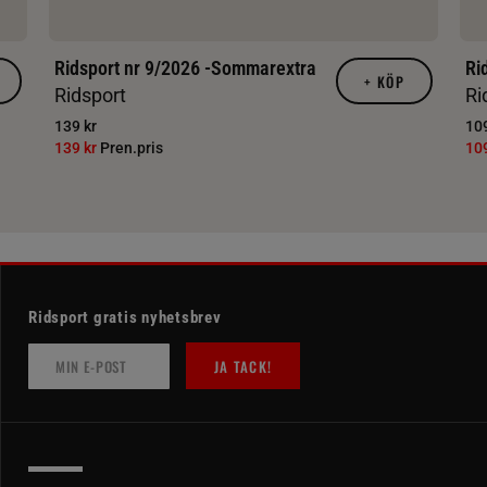
Ridsport nr 9/2026 -Sommarextra
Ri
+
KÖP
Ridsport
Ri
139 kr
109
139 kr
Pren.pris
10
Ridsport gratis nyhetsbrev
JA TACK!