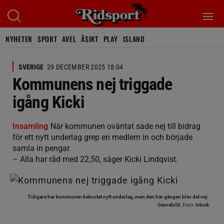
NYHETER
SPORT
AVEL
ÅSIKT
PLAY
ISLAND
SVERIGE
29 DECEMBER 2025 18:04
Kommunens nej triggade
igång Kicki
Insamling
När kommunen oväntat sade nej till bidrag
för ett nytt underlag grep en medlem in och började
samla in pengar.
– Alla har råd med 22,50, säger Kicki Lindqvist.
Tidigare har kommunen bekostat nytt underlag, men den här gången blev det nej.
Foto:
Genrebild.
Istock