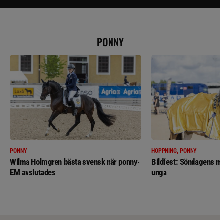
PONNY
PONNY
HOPPNING, PONNY
Wilma Holmgren bästa svensk när ponny-
Bildfest: Söndagens m
EM avslutades
unga