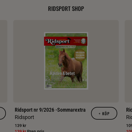
RIDSPORT SHOP
Ridsport nr 9/2026 -Sommarextra
Ri
+
KÖP
Ridsport
Ri
139 kr
109
139 kr
Pren.pris
10