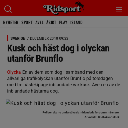
NYHETER
SPORT
AVEL
ÅSIKT
PLAY
ISLAND
SVERIGE
7 DECEMBER 2018 09:22
Kusk och häst dog i olyckan
utanför Brunflo
Olycka
En av dem som dog i samband med den
allvarliga trafikolyckan utanför Brunflo på torsdagen
med tre hästekipage inblandade var kusk. Även en av de
inblandade hästarna dog.
Polisen ska nu undersöka de inblandade fordonen närmare.
Arkivbild: Bildfokus/Istock