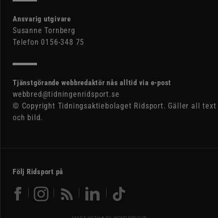
Ansvarig utgivare
Susanne Tornberg
Telefon 0156-348 75
Tjänstgörande webbredaktör nås alltid via e-post
webbred@tidningenridsport.se
© Copyright Tidningsaktiebolaget Ridsport. Gäller all text
och bild.
Följ Ridsport på
MADE WITH ♥ BY
WONDERFOUR