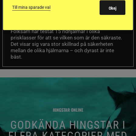
sämst i test
Till mina sparade val
Okej
Försäkringsbolaget
Stort test av ridhjälmar
Folksam har testat 15 ridhjälmar i olika
prisklasser för att se vilken som är den säkraste.
Det visar sig vara stor skillnad på säkerheten
mellan de olika hjälmarna – och dyrast är inte
bäst.
HINGSTAR ONLINE
GODKÄNDA HINGSTAR I
FLERA KATEGORIER MED