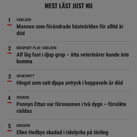
MEST LÄST JUST NU
VÄRLDEN
Mannen som förändrade hästvärlden för alltid är
död
RIDSPORT PLAY, VÄRLDEN
Alf låg fast i djup grop – åtta veterinärer kunde inte
komma
SPORTNYTT
Hingst som satt djupa avtryck i hoppaveln är död
SVERIGE
Ponnyn Ettan var försvunnen i två dygn – försökte
räddas
DRESSYR
Ellen Hedbys skadad i ridolycka på tävling