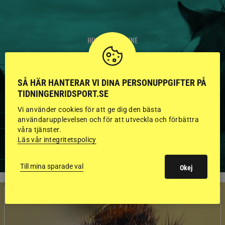
HINGSTAR ONLINE
GODKÄNDA HINGSTAR I
FLERA KATEGORIER MED
SÅ HÄR HANTERAR VI DINA PERSONUPPGIFTER PÅ
TIDNINGENRIDSPORT.SE
BILDER OCH FAKTA
Vi använder cookies för att ge dig den bästa
användarupplevelsen och för att utveckla och förbättra
våra tjänster.
Läs vår integritetspolicy
VISA ALLA HINGSTAR
Till mina sparade val
Okej