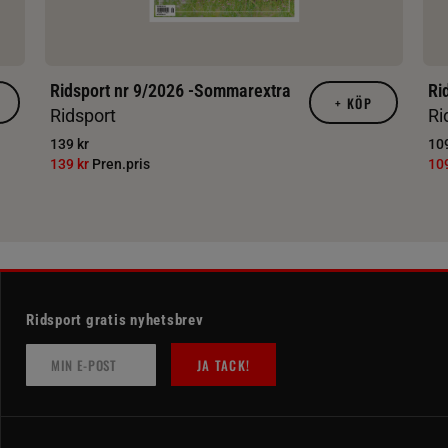
Ridsport nr 9/2026 -Sommarextra
Ri
+
KÖP
Ridsport
Ri
139 kr
109
139 kr
Pren.pris
10
Ridsport gratis nyhetsbrev
JA TACK!