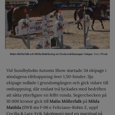
Foto:
Malin Möllerfalk och Milda Matilda tog sin första svårklasseger i helgen.
Privat
Vid Sundbyholm Autumn Show startade 34 ekipage i
söndagens elithoppning över 1,50-hinder. Sju
ekipage nollade i grundomgången och gick vidare till
omhoppning, där endast två lyckades med bedriften
att sätta ytterligare en felfri runda. Segerchecken på
10 000 kronor gick till
Malin Möllerfalk
på
Milda
Matilda
(SWB sto f-06 e Feliciano-Robin Z, uppf
Cecilia & Lars-Erik Jakobsson) med en marginal på