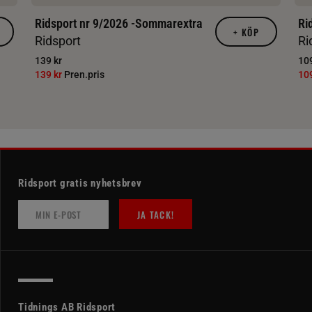
Ridsport nr 9/2026 -Sommarextra
Ri
+
KÖP
Ridsport
Ri
139 kr
109
139 kr
Pren.pris
10
Ridsport gratis nyhetsbrev
JA TACK!
Tidnings AB Ridsport