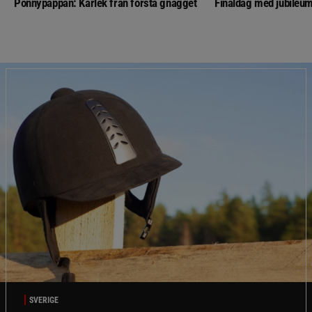
Ponnypappan: Kärlek från första gnägget
Finaldag med jubileum
SVERIGE