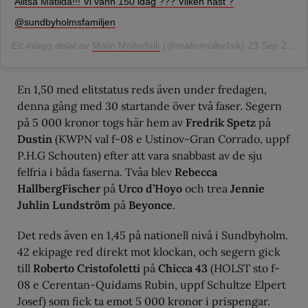
Alltså Matilda!!! Vi vann 150 idag ??? Vilken häst ?
@sundbyholmsfamiljen
Ett inlägg delat av
Malin Möllerfalk
(@malinmollerfalk)
23 Sep 2018 kl. 8:20 PDT
En 1,50 med elitstatus reds även under fredagen,
denna gång med 30 startande över två faser. Segern
på 5 000 kronor togs här hem av
Fredrik Spetz
på
Dustin
(KWPN val f-08 e Ustinov-Gran Corrado, uppf
P.H.G Schouten) efter att vara snabbast av de sju
felfria i båda faserna. Tvåa blev
Rebecca
HallbergFischer
på
Urco d’Hoyo
och trea
Jennie
Juhlin Lundström
på
Beyonce
.
Det reds även en 1,45 på nationell nivå i Sundbyholm.
42 ekipage red direkt mot klockan, och segern gick
till
Roberto Cristofoletti
på
Chicca 43
(HOLST sto f-
08 e Cerentan-Quidams Rubin, uppf Schultze Elpert
Josef) som fick ta emot 5 000 kronor i prispengar.