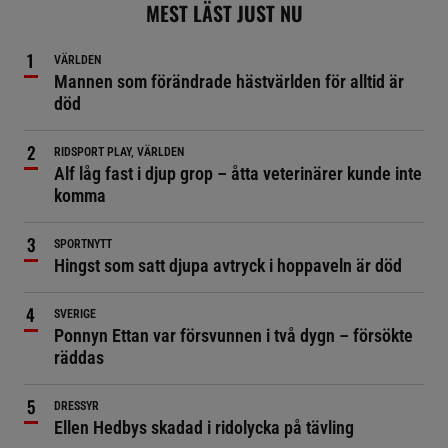
MEST LÄST JUST NU
VÄRLDEN
Mannen som förändrade hästvärlden för alltid är
död
RIDSPORT PLAY, VÄRLDEN
Alf låg fast i djup grop – åtta veterinärer kunde inte
komma
SPORTNYTT
Hingst som satt djupa avtryck i hoppaveln är död
SVERIGE
Ponnyn Ettan var försvunnen i två dygn – försökte
räddas
DRESSYR
Ellen Hedbys skadad i ridolycka på tävling