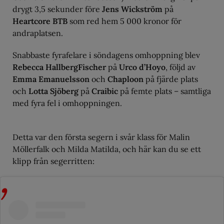
drygt 3,5 sekunder före
Jens Wickström
på
Heartcore BTB
som red hem 5 000 kronor för
andraplatsen.
Snabbaste fyrafelare i söndagens omhoppning blev
Rebecca HallbergFischer
på
Urco d’Hoyo
, följd av
Emma Emanuelsson
och
Chaploon
på fjärde plats
och
Lotta Sjöberg
på
Craibic
på femte plats – samtliga
med fyra fel i omhoppningen.
Detta var den första segern i svår klass för Malin
Möllerfalk och Milda Matilda, och här kan du se ett
klipp från segerritten: