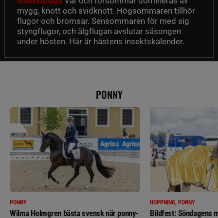
Vår och försommar domineras av
Insektsplåga
mygg, knott och svidknott. Högsommaren tillhör
flugor och bromsar. Sensommaren för med sig
styngflugor, och älgflugan avslutar säsongen
under hösten. Här är hästens insektskalender.
PONNY
PONNY
HOPPNING, PONNY
Wilma Holmgren bästa svensk när ponny-
Bildfest: Söndagens m