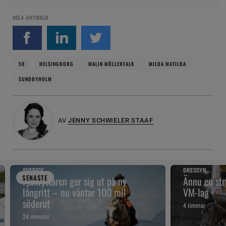
DELA ARTIKELN
50
HELSINGBORG
MALIN MÖLLERFALK
MILDA MATILDA
SUNDBYHOLM
AV
JENNY SCHWIELER STAAF
SVERIGE
DRESSYR
SENAST
E
Fjällryttaren ger sig ut på ny
Ännu en st
långritt – nu väntar 100 mil
VM-lag
söderut
4 timmar
24 minuter