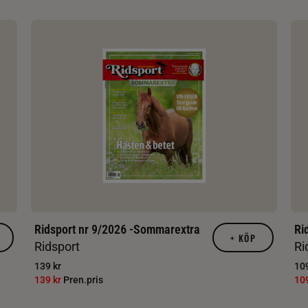
Ridsport nr 9/2026 -Sommarextra
Ri
+
KÖP
Ridsport
Ri
139 kr
109
139 kr
Pren.pris
10