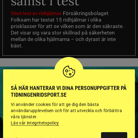
sämst i test
Försäkringsbolaget
Stort test av ridhjälmar
Folksam har testat 15 ridhjälmar i olika
prisklasser för att se vilken som är den säkraste.
Det visar sig vara stor skillnad på säkerheten
mellan de olika hjälmarna – och dyrast är inte
bäst.
SÅ HÄR HANTERAR VI DINA PERSONUPPGIFTER PÅ
TIDNINGENRIDSPORT.SE
HINGSTAR ONLINE
Vi använder cookies för att ge dig den bästa
användarupplevelsen och för att utveckla och förbättra
GODKÄNDA HINGSTAR I
våra tjänster.
FLERA KATEGORIER MED
Läs vår integritetspolicy
BILDER OCH FAKTA