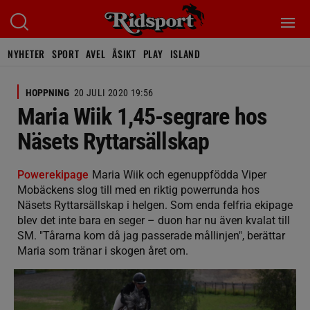
NYHETER
SPORT
AVEL
ÅSIKT
PLAY
ISLAND
HOPPNING
20 JULI 2020 19:56
Maria Wiik 1,45-segrare hos
Näsets Ryttarsällskap
Powerekipage
Maria Wiik och egenuppfödda Viper
Mobäckens slog till med en riktig powerrunda hos
Näsets Ryttarsällskap i helgen. Som enda felfria ekipage
blev det inte bara en seger – duon har nu även kvalat till
SM. "Tårarna kom då jag passerade mållinjen", berättar
Maria som tränar i skogen året om.