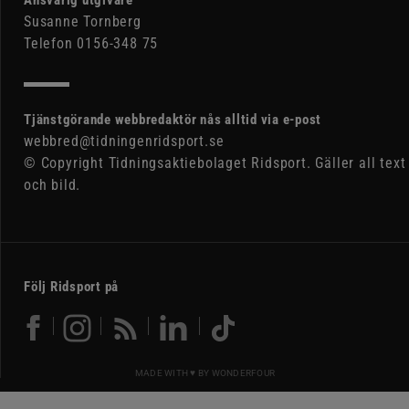
Ansvarig utgivare
Susanne Tornberg
Telefon 0156-348 75
Tjänstgörande webbredaktör nås alltid via e-post
webbred@tidningenridsport.se
© Copyright Tidningsaktiebolaget Ridsport. Gäller all text
och bild.
Följ Ridsport på
MADE WITH ♥ BY
WONDERFOUR