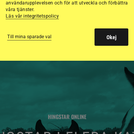
användarupplevelsen och för att utveckla och förbättra
säkraste. Det visar
våra tjänster.
Läs vår integritetspolicy
de olika hjälmarna –
Till mina sparade val
Okej
HINGSTAR ONLINE