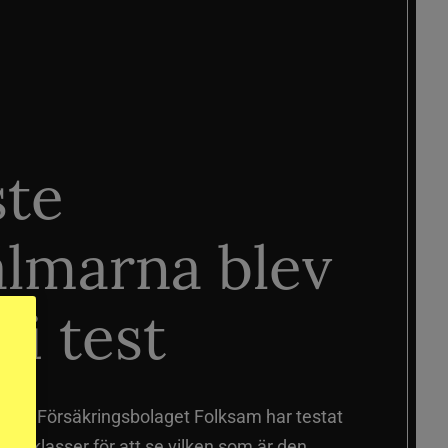
ste
älmarna blev
 i test
älmar
Försäkringsbolaget Folksam har testat
a prisklasser för att se vilken som är den