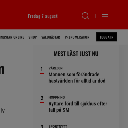
Fredag 7 augusti
INGSTAR ONLINE
SHOP
SALUHÄSTAR
PRENUMERATION
LOGGA IN
MEST LÄST JUST NU
m
VÄRLDEN
Mannen som förändrade
hästvärlden för alltid är död
HOPPNING
Ryttare förd till sjukhus efter
fall på SM
lv
SPORTNYTT