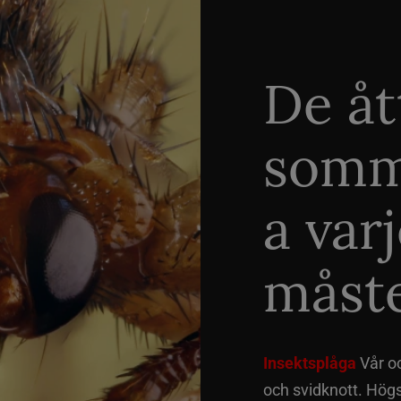
De åt
somm
a var
måste
Insektsplåga
Vår o
och svidknott. Hög