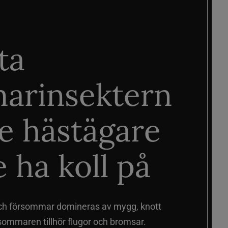
ta
arinsektern
je hästägare
 ha koll på
ch försommar domineras av mygg, knott
sommaren tillhör flugor och bromsar.