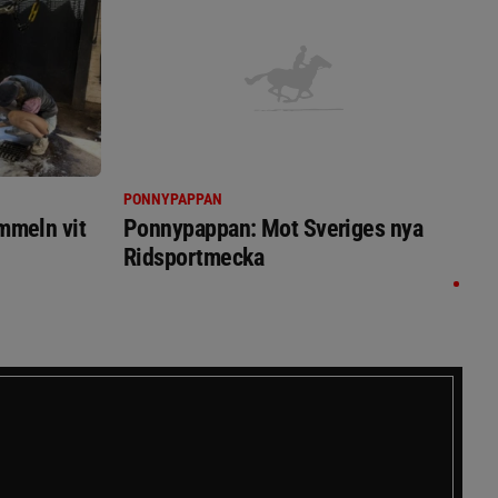
PONNYPAPPAN
immeln vit
Ponnypappan: Mot Sveriges nya
Ridsportmecka