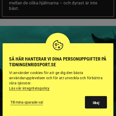
mellan de olika hjälmarna – och dyrast är inte
bäst.
HINGSTAR ONLINE
SÅ HÄR HANTERAR VI DINA PERSONUPPGIFTER PÅ
GODKÄNDA HINGSTAR I
TIDNINGENRIDSPORT.SE
FLERA KATEGORIER MED
Vi använder cookies för att ge dig den bästa
användarupplevelsen och för att utveckla och förbättra
BILDER OCH FAKTA
våra tjänster.
Läs vår integritetspolicy
Till mina sparade val
Okej
VISA ALLA HINGSTAR