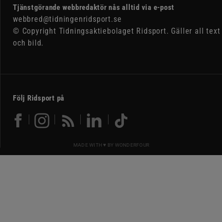
Tjänstgörande webbredaktör nås alltid via e-post
webbred@tidningenridsport.se
© Copyright Tidningsaktiebolaget Ridsport. Gäller all text
och bild.
Följ Ridsport på
MADE WITH ♥ BY
WONDERFOUR