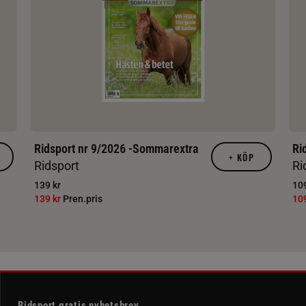
Ridsport nr 9/2026 -Sommarextra
Ri
+
KÖP
Ridsport
Ri
139 kr
109
139 kr
Pren.pris
10
Ridsport gratis nyhetsbrev