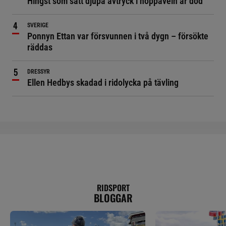
Hingst som satt djupa avtryck i hoppaveln är död
SVERIGE
Ponnyn Ettan var försvunnen i två dygn – försökte
räddas
DRESSYR
Ellen Hedbys skadad i ridolycka på tävling
RIDSPORT
BLOGGAR