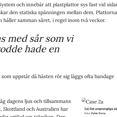
stem och innebär att plastplattor sys fast vid sida
kar den statiska spänningen mellan dem. Plattorn
håller samman såret, i regel inom två veckor.
as med sår som vi
trodde hade en
t som uppstår då hästen rör sig läggs ofta bandage
såg dagens ljus och tillsammans
e, Skottland och Australien har
2a) Det ursprungliga så
Foto:
Dylan Gorvy
lig artikel om tekniken. Den