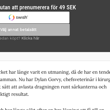
ket har länge varit en utmaning, då de har en tend
s samman. Nu har Dylan Gorvy, chefsveterinär i kirur
t sätt att avlasta dragningen runt sårkanterna och
tigt resultat.
 har länge sökt efter en bra lösning att få till en