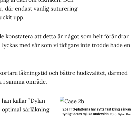
, där endast vanlig suturering
ruckit upp.
de konstatera att detta är något som helt förändrar
i lyckas med sår som vi tidigare inte trodde hade en
ortare läkningstid och bättre hudkvalitet, därmed
da i samma område.
 han kallar ”Dylan
r optimal sårläkning
2b) TTS-plattorna har sytts fast kring sårka
tydligt deras mjuka undersida.
Foto:
Dylan Go