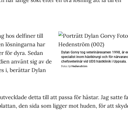
g hos delfiner till
n lösningarna har
ler för dyra. Sedan
Dylan Gorvy tog veterinärexamen 1998, är e
specialist inom hästkirurgi och för närvaran
ndien använt sig av de
chefsveterinär vid UDS hästklinik i Uppsala.
Foto:
Li Hedenström
s i, berättar Dylan
utvecklade detta till att passa för hästar. Jag satte f
attan, den sida som ligger mot huden, för att skyd