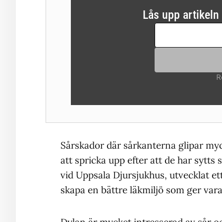
Sårskador där sårkanterna glipar myc
att spricka upp efter att de har sytt
vid Uppsala Djursjukhus, utvecklat et
skapa en bättre läkmiljö som ger varak
Dylan är mycket intresserad av sår och