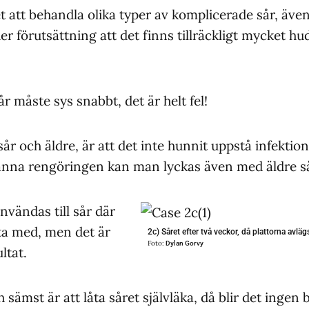
t att behandla olika typer av komplicerade sår, äve
der förutsättning att det finns tillräckligt mycket hu
r måste sys snabbt, det är helt fel!
år och äldre, är att det inte hunnit uppstå infektion
nna rengöringen kan man lyckas även med äldre så
vändas till sår där
eta med, men det är
2c) Såret efter två veckor, då plattorna avlä
Foto:
Dylan Gorvy
ultat.
sämst är att låta såret självläka, då blir det ingen 