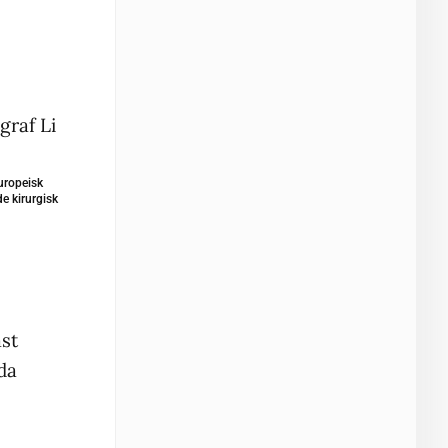
uropeisk
de kirurgisk
ast
da