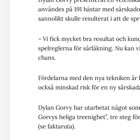
användes på 191 hästar med sårskador
sannolikt skulle resulterat i att de sp
– Vi fick mycket bra resultat och kun
spelreglerna för sårläkning. Nu kan v
chans.
Fördelarna med den nya tekniken är k
också minskad risk för en ny sårska
Dylan Gorvy har utarbetat något som
Gorvys heliga treenighet”, tre steg fö
(se faktaruta).