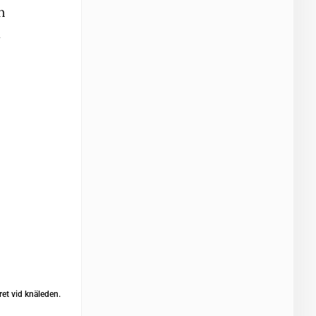
n
a
ret vid knäleden.