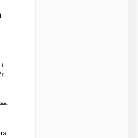
n
d
 i
r.
gsnas.
bra