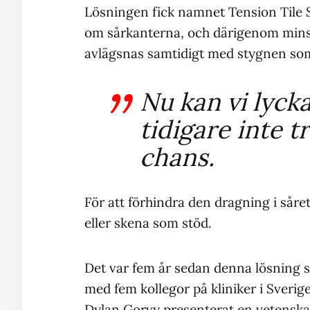
Lösningen fick namnet Tension Tile Sy
om sårkanterna, och därigenom mins
avlägsnas samtidigt med stygnen som 
Nu kan vi lyck
tidigare inte 
chans.
För att förhindra den dragning i såre
eller skena som stöd.
Det var fem år sedan denna lösning 
med fem kollegor på kliniker i Sverig
Dylan Gorvy presenterat en vetenskap