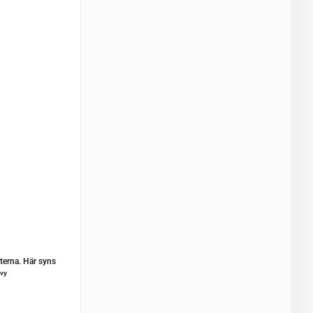
nterna. Här syns
rvy