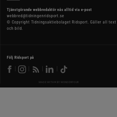
Tjänstgörande webbredaktör nås alltid via e-post
webbred@tidningenridsport.se
© Copyright Tidningsaktiebolaget Ridsport. Gäller all text
och bild.
Följ Ridsport på
MADE WITH ♥ BY
WONDERFOUR