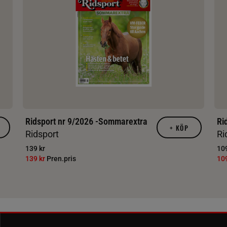
Ridsport nr 9/2026 -Sommarextra
Ri
+
KÖP
Ridsport
Ri
139 kr
109
139 kr
Pren.pris
10