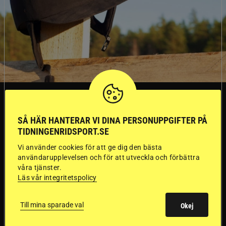
SVERIGE
SÅ HÄR HANTERAR VI DINA PERSONUPPGIFTER PÅ
Dyraste
TIDNINGENRIDSPORT.SE
Vi använder cookies för att ge dig den bästa
ridhjälmarna blev
användarupplevelsen och för att utveckla och förbättra
våra tjänster.
sämst i test
Läs vår integritetspolicy
Försäkringsbolaget
Stort test av ridhjälmar
Till mina sparade val
Okej
Folksam har testat 15 ridhjälmar i olika
prisklasser för att se vilken som är den säkraste.