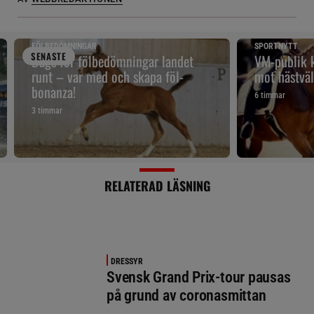
FÖLBEDÖMNINGAR
SPORTNYTT
SENAST
E
Dags för fölbedömningar landet
VM-publik k
runt – var med och skapa föl-
mot hästväl
bonanza!
6 timmar
3 timmar
RELATERAD LÄSNING
DRESSYR
Svensk Grand Prix-tour pausas
på grund av coronasmittan