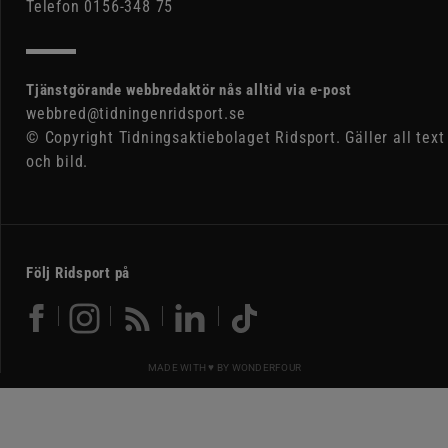
Telefon 0156-348 75
Tjänstgörande webbredaktör nås alltid via e-post
webbred@tidningenridsport.se
© Copyright Tidningsaktiebolaget Ridsport. Gäller all text
och bild.
Följ Ridsport på
MADE WITH ♥ BY
WONDERFOUR