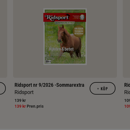
Ridsport nr 9/2026 -Sommarextra
Ri
+
KÖP
Ridsport
Ri
139 kr
109
139 kr
Pren.pris
10