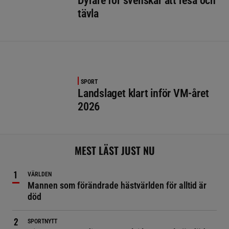
Dyrare för svenskar att resa och
tävla
SPORT
Landslaget klart inför VM-året
2026
MEST LÄST JUST NU
VÄRLDEN
Mannen som förändrade hästvärlden för alltid är
död
SPORTNYTT