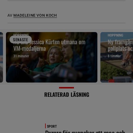
AV
MADELEINE VON KOCH
HOPPNING
HOPPNING
SENAST
E
Nu ska Jessica Kürten utmana om
Ny framgån
VM-medaljerna
pallplats o
31 minuter
8 timmar
RELATERAD LÄSNING
SPORT