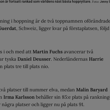
on är fortsatt rankad som världens näst bästa hoppryttare.
Foto:
Jenny S
kning i hoppning är de två toppnamnen oförändrade
Guerdat
, Schweiz, ligger kvar på förstaplatsen, följd
ts i och med att
Martin Fuchs
avancerar två
rar tyska
Daniel Deusser
. Nederländernas
Harrie
 plats tre till plats nio.
två platser till nummer elva, medan
Malin Baryard
en
Irma Karlsson
behåller sin 85:e plats på rankning
 några platser och ligger nu på plats 91.