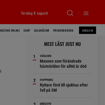
Torsdag 6 augusti
INGSTAR ONLINE
SHOP
SALUHÄSTAR
PRENUMERATION
LOGGA IN
MEST LÄST JUST NU
VÄRLDEN
Mannen som förändrade
hästvärlden för alltid är död
m
HOPPNING
Ryttare förd till sjukhus efter
fall på SM
DRESSYR