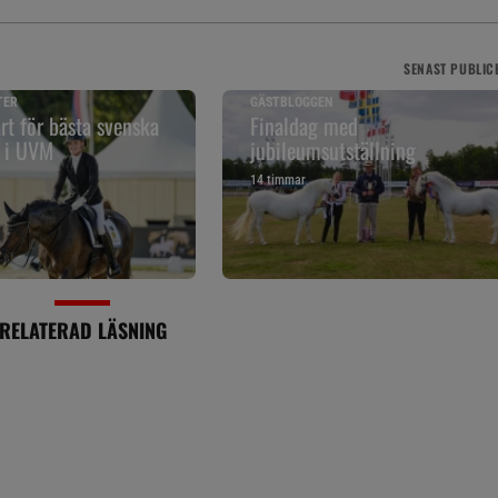
SENAST
PUBLIC
TER
GÄSTBLOGGEN
art för bästa svenska
Finaldag med
t i UVM
jubileumsutställning
14 timmar
RELATERAD LÄSNING