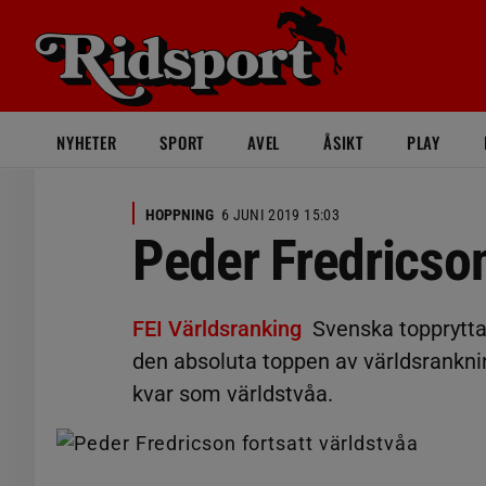
NYHETER
SPORT
AVEL
ÅSIKT
PLAY
HOPPNING
6 JUNI 2019 15:03
Peder Fredricson
FEI Världsranking
Svenska topprytta
den absoluta toppen av världsranknin
kvar som världstvåa.