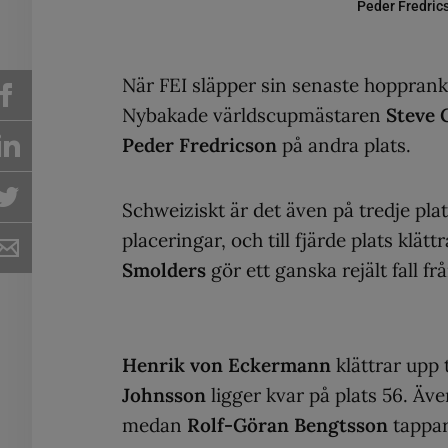
Peder Fredrics
När FEI släpper sin senaste hoppran
Nybakade världscupmästaren
Steve 
Peder Fredricson
på andra plats.
Schweiziskt är det även på tredje pla
placeringar, och till fjärde plats klätt
Smolders
gör ett ganska rejält fall från
Henrik von Eckermann
klättrar upp 
Johnsson
ligger kvar på plats 56. Äv
medan
Rolf-Göran Bengtsson
tappar