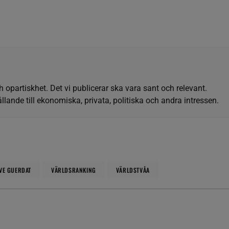
h opartiskhet. Det vi publicerar ska vara sant och relevant.
llande till ekonomiska, privata, politiska och andra intressen.
VE GUERDAT
VÄRLDSRANKING
VÄRLDSTVÅA