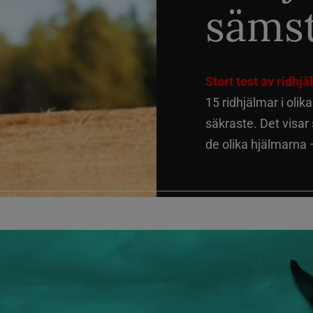
sämst
Stort test av ridhj
15 ridhjälmar i olik
säkraste. Det visar
de olika hjälmarna –