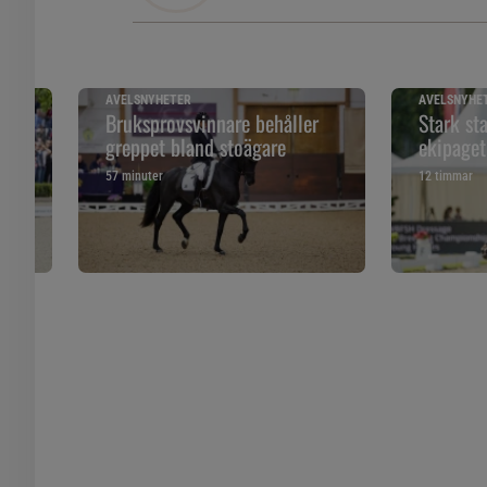
AVELSNYHETER
AVELSNYHE
Bruksprovsvinnare behåller
Stark st
greppet bland stoägare
ekipage
57 minuter
12 timmar