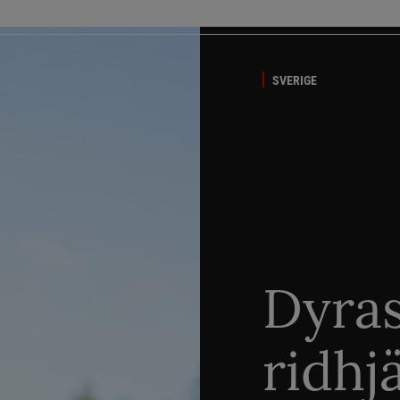
SVERIGE
Dyra
ridhj