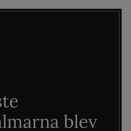
ste
älmarna blev