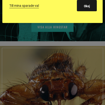
BILDER OCH FAKTA
Till mina sparade val
Okej
VISA ALLA HINGSTAR