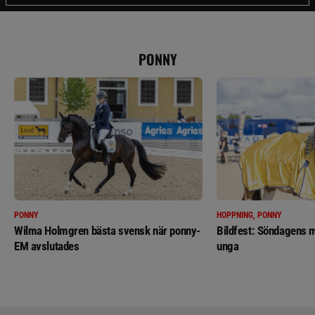
PONNY
PONNY
HOPPNING, PONNY
Wilma Holmgren bästa svensk när ponny-
Bildfest: Söndagens m
EM avslutades
unga