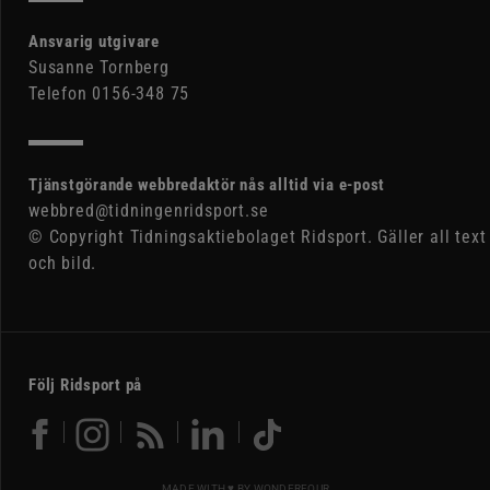
Ansvarig utgivare
Susanne Tornberg
Telefon 0156-348 75
Tjänstgörande webbredaktör nås alltid via e-post
webbred@tidningenridsport.se
© Copyright Tidningsaktiebolaget Ridsport. Gäller all text
och bild.
Följ Ridsport på
MADE WITH ♥ BY
WONDERFOUR