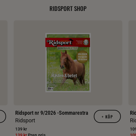
RIDSPORT SHOP
Ridsport nr 9/2026 -Sommarextra
Ri
+
KÖP
Ridsport
Ri
139 kr
109
139 kr
Pren.pris
10