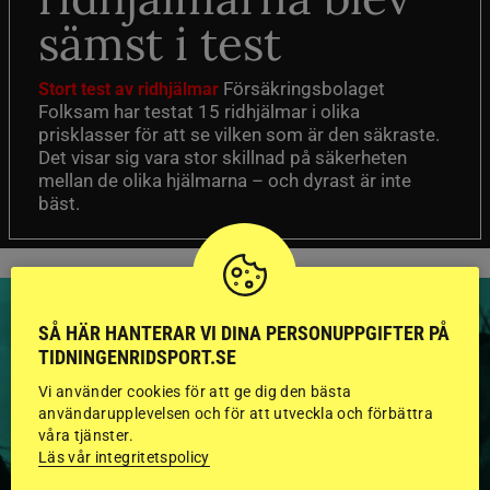
sämst i test
Försäkringsbolaget
Stort test av ridhjälmar
Folksam har testat 15 ridhjälmar i olika
prisklasser för att se vilken som är den säkraste.
Det visar sig vara stor skillnad på säkerheten
mellan de olika hjälmarna – och dyrast är inte
bäst.
SÅ HÄR HANTERAR VI DINA PERSONUPPGIFTER PÅ
TIDNINGENRIDSPORT.SE
Vi använder cookies för att ge dig den bästa
HINGSTAR ONLINE
användarupplevelsen och för att utveckla och förbättra
våra tjänster.
GODKÄNDA HINGSTAR I
Läs vår integritetspolicy
FLERA KATEGORIER MED