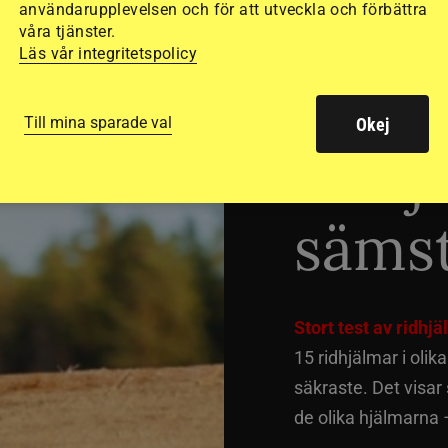
användarupplevelsen och för att utveckla och förbättra
våra tjänster.
Läs vår integritetspolicy
Dyra
Till mina sparade val
Okej
ridhj
sämst
Stort test av ridhj
15 ridhjälmar i olik
säkraste. Det visar
de olika hjälmarna –