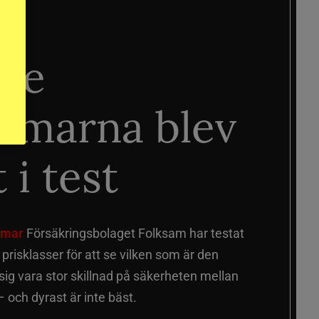
ste
älmarna blev
 i test
älmar
Försäkringsbolaget Folksam har testat
a prisklasser för att se vilken som är den
 sig vara stor skillnad på säkerheten mellan
 och dyrast är inte bäst.