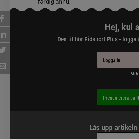
färdig ännu.
Hej, kul a
Den tillhör Ridsport Plus - logga 
Logga in
Aldr
Prenumerera på R