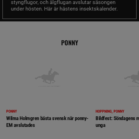
styngflugor, och älgflugan avslutar säsongen
under hösten. Här är hästens insektskalender.
PONNY
PONNY
HOPPNING, PONNY
Wilma Holmgren bästa svensk när ponny-
Bildfest: Söndagens m
EM avslutades
unga