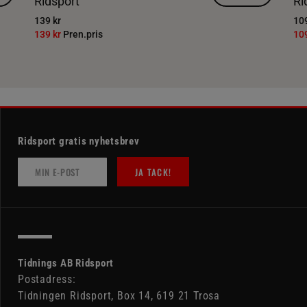
Ridsport
Ri
139 kr
109
139 kr
Pren.pris
10
Ridsport gratis nyhetsbrev
JA TACK!
Tidnings AB Ridsport
Postadress:
Tidningen Ridsport, Box 14, 619 21 Trosa