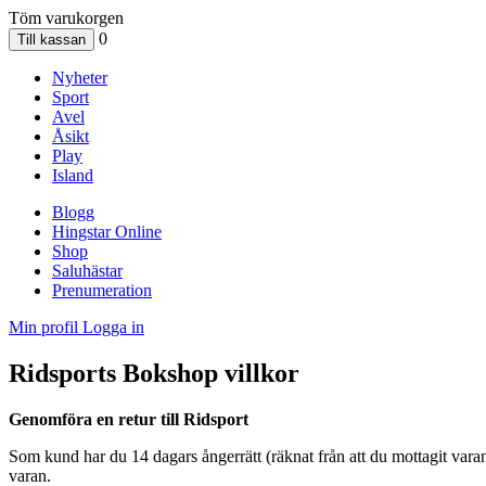
Töm varukorgen
0
Nyheter
Sport
Avel
Åsikt
Play
Island
Blogg
Hingstar Online
Shop
Saluhästar
Prenumeration
Min profil
Logga in
Ridsports Bokshop villkor
Genomföra en retur till Ridsport
Som kund har du 14 dagars ångerrätt (räknat från att du mottagit varan)
varan.