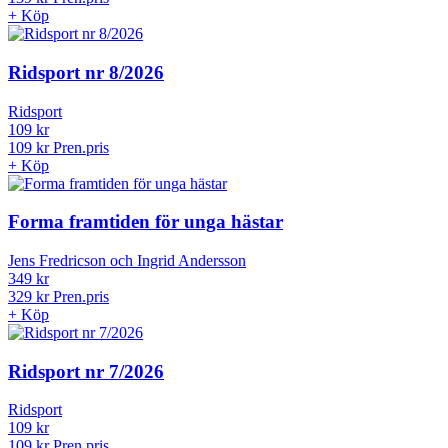
+
Köp
Ridsport nr 8/2026
Ridsport
109 kr
109 kr
Pren.pris
+
Köp
Forma framtiden för unga hästar
Jens Fredricson och Ingrid Andersson
349 kr
329 kr
Pren.pris
+
Köp
Ridsport nr 7/2026
Ridsport
109 kr
109 kr
Pren.pris