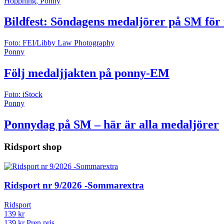
Hoppning, Ponny
Bildfest: Söndagens medaljörer på SM för
Foto: FEI/Libby Law Photography
Ponny
Följ medaljjakten på ponny-EM
Foto: iStock
Ponny
Ponnydag på SM – här är alla medaljörer
Ridsport shop
Ridsport nr 9/2026 -Sommarextra
Ridsport
139 kr
139 kr
Pren.pris