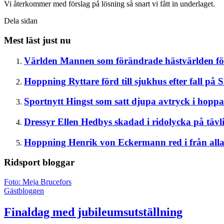
Vi återkommer med förslag på lösning så snart vi fått in underlaget.
Dela sidan
Mest läst just nu
Världen
Mannen som förändrade hästvärlden för
Hoppning
Ryttare förd till sjukhus efter fall på
Sportnytt
Hingst som satt djupa avtryck i hopp
Dressyr
Ellen Hedbys skadad i ridolycka på tävl
Hoppning
Henrik von Eckermann red i från alla
Ridsport
bloggar
Foto: Meja Brucefors
Gästbloggen
Finaldag med jubileumsutställning