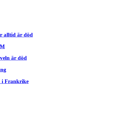
 alltid är död
 SM
aveln är död
ing
 i Frankrike