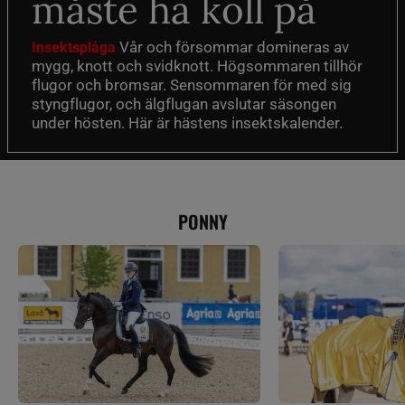
måste ha koll på
Vår och försommar domineras av
Insektsplåga
mygg, knott och svidknott. Högsommaren tillhör
flugor och bromsar. Sensommaren för med sig
styngflugor, och älgflugan avslutar säsongen
under hösten. Här är hästens insektskalender.
PONNY