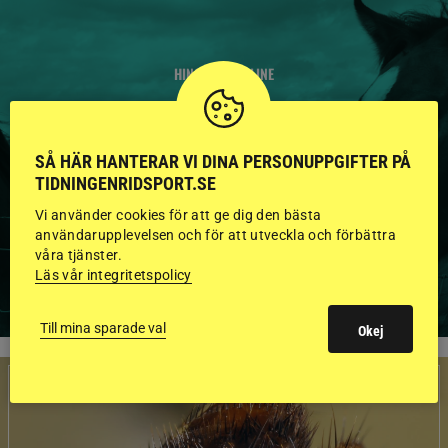
HINGSTAR ONLINE
GODKÄNDA HINGSTAR I
FLERA KATEGORIER MED
SÅ HÄR HANTERAR VI DINA PERSONUPPGIFTER PÅ
TIDNINGENRIDSPORT.SE
BILDER OCH FAKTA
Vi använder cookies för att ge dig den bästa
användarupplevelsen och för att utveckla och förbättra
våra tjänster.
VISA ALLA HINGSTAR
Läs vår integritetspolicy
Till mina sparade val
Okej