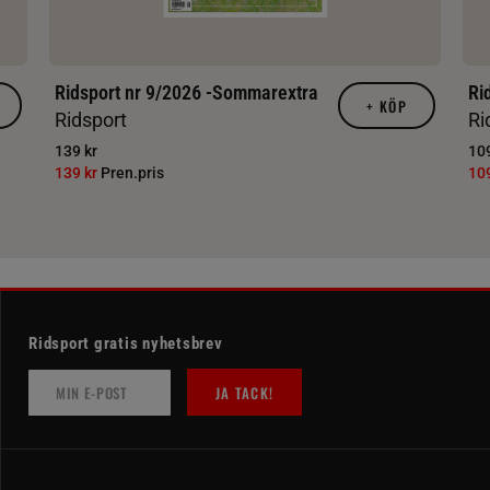
Ridsport nr 9/2026 -Sommarextra
Ri
+
KÖP
Ridsport
Ri
139 kr
109
139 kr
Pren.pris
10
Ridsport gratis nyhetsbrev
JA TACK!