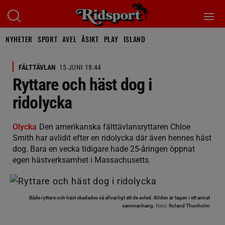
NYHETER
SPORT
AVEL
ÅSIKT
PLAY
ISLAND
FÄLTTÄVLAN
15 JUNI 18:44
Ryttare och häst dog i
ridolycka
Olycka
Den amerikanska fälttävlansryttaren Chloe
Smith har avlidit efter en ridolycka där även hennes häst
dog. Bara en vecka tidigare hade 25-åringen öppnat
egen hästverksamhet i Massachusetts.
Både ryttare och häst skadades så allvarligt att de avled. Bilden är tagen i ett annat
Foto:
sammanhang.
Roland Thunholm