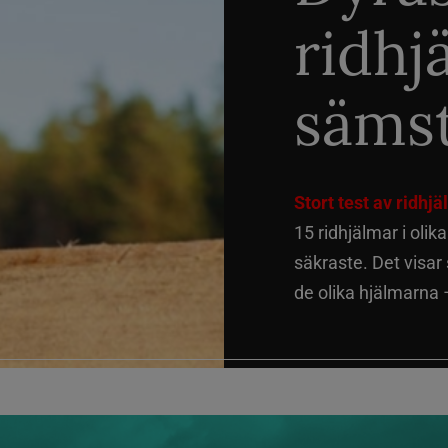
ridhj
sämst
Stort test av ridhj
15 ridhjälmar i olik
säkraste. Det visar
de olika hjälmarna –