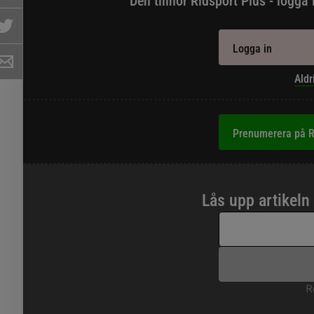
Den tillhör Ridsport Plus - logga 
Logga in
Aldr
Prenumerera på R