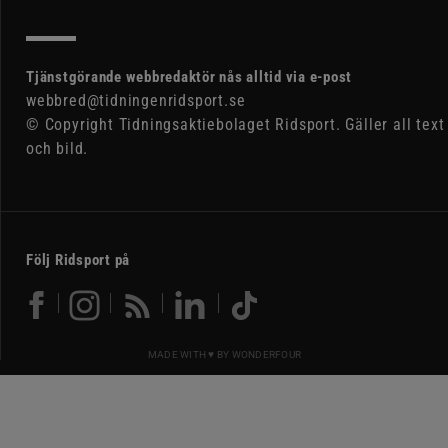
Tjänstgörande webbredaktör nås alltid via e-post
webbred@tidningenridsport.se
© Copyright Tidningsaktiebolaget Ridsport. Gäller all text
och bild.
Följ Ridsport på
MADE WITH ♥ BY
WONDERFOUR