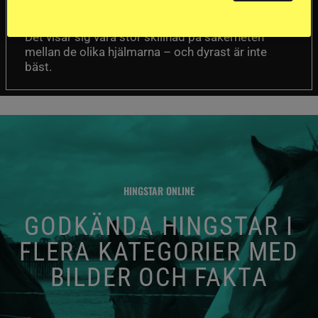
Folksam har testat 15 ridhjälmar i olika
prisklasser för att se vilken som är den säkraste.
Det visar sig vara stor skillnad på säkerheten
mellan de olika hjälmarna – och dyrast är inte
bäst.
HINGSTAR ONLINE
GODKÄNDA HINGSTAR I
FLERA KATEGORIER MED
BILDER OCH FAKTA