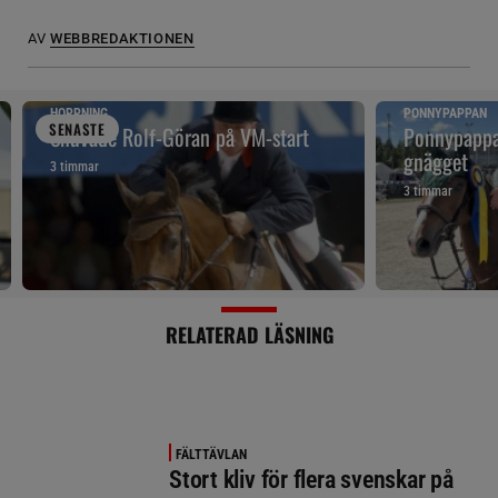
AV
WEBBREDAKTIONEN
HOPPNING
PONNYPAPPAN
SENAST
E
Snuvade Rolf-Göran på VM-start
Ponnypappan
gnägget
3 timmar
3 timmar
RELATERAD LÄSNING
FÄLTTÄVLAN
Stort kliv för flera svenskar på