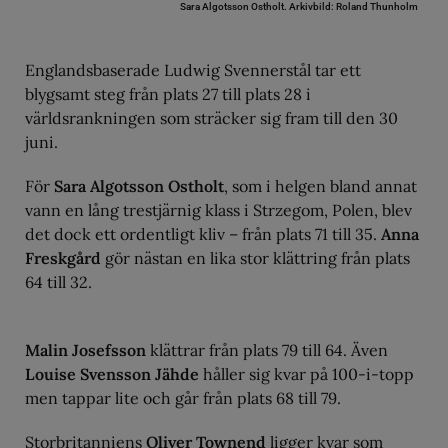
Sara Algotsson Ostholt.
Arkivbild: Roland Thunholm
Englandsbaserade Ludwig Svennerstål tar ett
blygsamt steg från plats 27 till plats 28 i
världsrankningen som sträcker sig fram till den 30
juni.
För
Sara Algotsson Ostholt
, som i helgen bland annat
vann en lång trestjärnig klass i Strzegom, Polen, blev
det dock ett ordentligt kliv – från plats 71 till 35.
Anna
Freskgård
gör nästan en lika stor klättring från plats
64 till 32.
Malin Josefsson
klättrar från plats 79 till 64. Även
Louise Svensson Jähde
håller sig kvar på 100-i-topp
men tappar lite och går från plats 68 till 79.
Storbritanniens
Oliver Townend
ligger kvar som