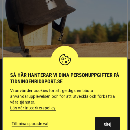
SVERIGE
SÅ HÄR HANTERAR VI DINA PERSONUPPGIFTER PÅ
TIDNINGENRIDSPORT.SE
Dyraste
Vi använder cookies för att ge dig den bästa
användarupplevelsen och för att utveckla och förbättra
ridhjälmarna blev
våra tjänster.
Läs vår integritetspolicy
sämst i test
Till mina sparade val
Okej
Försäkringsbolaget
Stort test av ridhjälmar