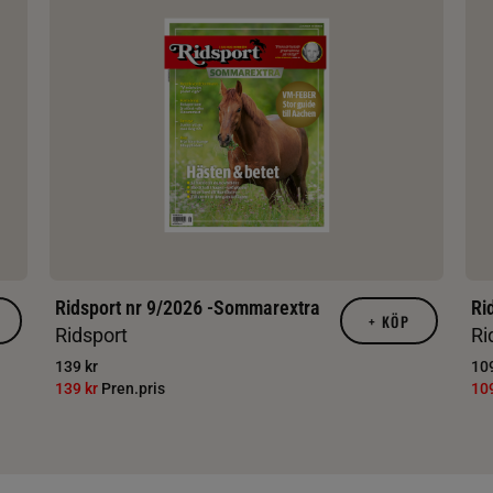
Ridsport nr 9/2026 -Sommarextra
Ri
+
KÖP
Ridsport
Ri
139 kr
109
139 kr
Pren.pris
10