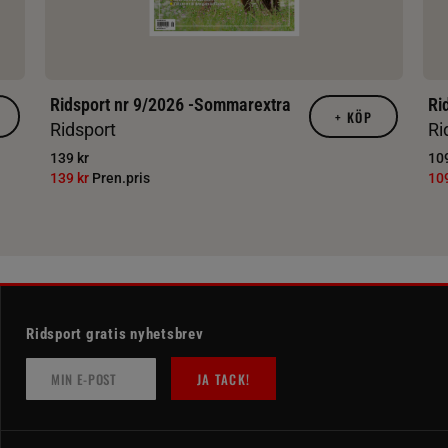
Ridsport nr 9/2026 -Sommarextra
Ri
+
KÖP
Ridsport
Ri
139 kr
109
139 kr
Pren.pris
10
Ridsport gratis nyhetsbrev
JA TACK!