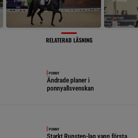
2 timmar
14 timmar
RELATERAD LÄSNING
PONNY
Ändrade planer i
ponnyallsvenskan
PONNY
Starkt Runsten-lag vann första