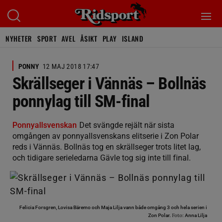
NYHETER
SPORT
AVEL
ÅSIKT
PLAY
ISLAND
PONNY
12 MAJ 2018 17:47
Skrällseger i Vännäs – Bollnäs
ponnylag till SM-final
Ponnyallsvenskan
Det svängde rejält när sista
omgången av ponnyallsvenskans elitserie i Zon Polar
reds i Vännäs. Bollnäs tog en skrällseger trots litet lag,
och tidigare serieledarna Gävle tog sig inte till final.
Felicia Forsgren, Lovisa Bäremo och Maja Lilja vann både omgång 3 och hela serien i
Foto:
Zon Polar.
Anna Lilja