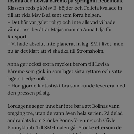
Joshua
och
Lovisa Bäremo
på
Springhill Rebellious
.
Klassen reds på Msv B-höjder och Felicia kvalade in
till att rida Msv B så sent som förra helgen.
– Det här var galet roligt och inte alls vad vi hade
väntat oss, berättar Majas mamma Anna Lilja för
Ridsport.
– Vi hade absolut inte planerat in lag-SM i livet, men
nu är det klart att vi ska åka till Strömsholm.
Anna ger också extra mycket beröm till Lovisa
Bäremo som gick in som laget sista ryttare och satte
lagets tredje nolla.
– Hon gjorde fantastiskt bra som kunde leverera med
den pressen på sig.
Lördagens seger innebar inte bara att Bollnäs vann
omgång tre, utan de vann även hela serien. På delad
andraplats kom Stöcke Ponnyförening och Gävle
Ponnyklubb. Till SM-finalen går Stöcke eftersom de