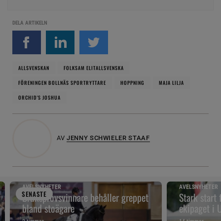
DELA ARTIKELN
ALLSVENSKAN
FOLKSAM ELITALLSVENSKA
FÖRENINGEN BOLLNÄS SPORTRYTTARE
HOPPNING
MAJA LILJA
ORCHID'S JOSHUA
AV
JENNY SCHWIELER STAAF
AVELSNYHETER
AVELSNYHETER
SENAST
E
Bruksprovsvinnare behåller greppet
Stark start
bland stoägare
ekipaget i