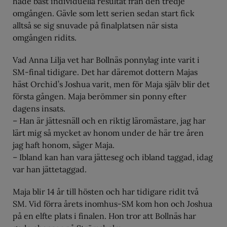
hade bäst individuella resultat från den tredje
omgången. Gävle som lett serien sedan start fick
alltså se sig snuvade på finalplatsen när sista
omgången ridits.
Vad Anna Lilja vet har Bollnäs ponnylag inte varit i
SM-final tidigare. Det har däremot dottern Majas
häst Orchid’s Joshua varit, men för Maja själv blir det
första gången. Maja berömmer sin ponny efter
dagens insats.
– Han är jättesnäll och en riktig läromästare, jag har
lärt mig så mycket av honom under de här tre åren
jag haft honom, säger Maja.
– Ibland kan han vara jätteseg och ibland taggad, idag
var han jättetaggad.
Maja blir 14 år till hösten och har tidigare ridit två
SM. Vid förra årets inomhus-SM kom hon och Joshua
på en elfte plats i finalen. Hon tror att Bollnäs har