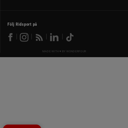
Följ Ridsport på
MADE WITH ♥ BY
WONDERFOUR