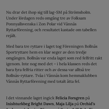
Nu drar det ihop sig till lag-SM på Strömsholm.
Under lördagen reds omgång tre av Folksam
Ponnyallsvenska i Zon Polar vid Vännäs
Ryttarförening, och resultatet kastade om tabellen
rejält.
Med bara tre ryttare i laget tog Föreningen Bollnäs
Sportryttare hem en klar seger av den tredje
omgången. Bollnäs var enda laget som red felfritt rakt
igenom. Inte nog med det – i hela klassen reds det
bara fyra felfria ritter och av dessa var alltså tre
Bollnäs-ryttare. Tvåa i Vännäs kom hemmaklubben
Vännäs Ryttarförening med totalt åtta fel.
I det vinnande laget ingick
Felicia Forsgren
på
Inishturkbeg Bright Dawn
,
Maja Lilja
på
Orchid’s