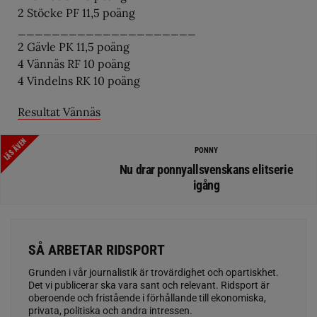
2 Stöcke PF 11,5 poäng
_____________________
2 Gävle PK 11,5 poäng
4 Vännäs RF 10 poäng
4 Vindelns RK 10 poäng
Resultat Vännäs
LÄS ÄVEN
PONNY
Nu drar ponnyallsvenskans elitserie
igång
SÅ ARBETAR RIDSPORT
Grunden i vår journalistik är trovärdighet och opartiskhet.
Det vi publicerar ska vara sant och relevant. Ridsport är
oberoende och fristående i förhållande till ekonomiska,
privata, politiska och andra intressen.