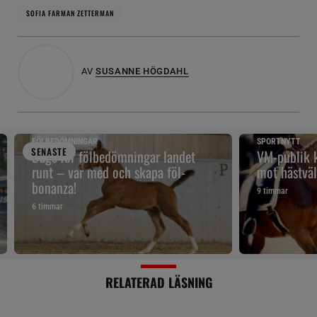
SOFIA FARMAN ZETTERMAN
AV
SUSANNE HÖGDAHL
FÖLBEDÖMNINGAR
SPORTNYTT
SENAST
E
Dags för fölbedömningar landet
VM-publik k
runt – var med och skapa föl-
mot hästväl
bonanza!
9 timmar
6 timmar
RELATERAD LÄSNING