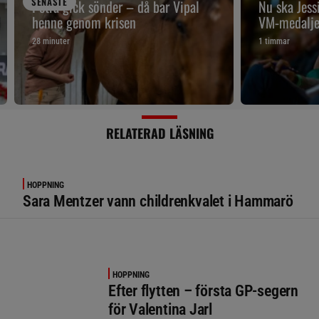
SENAST
E
Petra gick sönder – då bar Vipal
Nu ska Jes
henne genom krisen
VM-medalje
28 minuter
1 timmar
RELATERAD LÄSNING
HOPPNING
Sara Mentzer vann childrenkvalet i Hammarö
HOPPNING
Efter flytten – första GP-segern
för Valentina Jarl