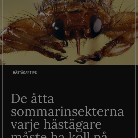
HÄSTÄGARTIPS
De åtta
sommarinsekterna
varje hästägare
måste ha koll på