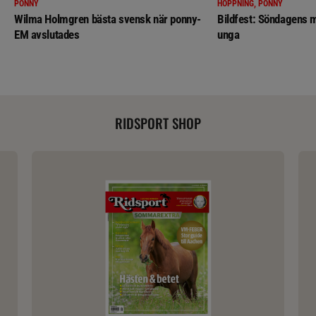
PONNY
HOPPNING, PONNY
Wilma Holmgren bästa svensk när ponny-
Bildfest: Söndagens m
EM avslutades
unga
RIDSPORT SHOP