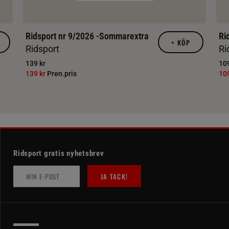
Ridsport nr 9/2026 -Sommarextra
Ri
+
KÖP
Ridsport
Ri
139 kr
109
139 kr
Pren.pris
10
Ridsport gratis nyhetsbrev
JA TACK!