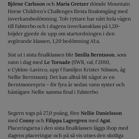
Björne Carlsson
och
Maria Gretzer
dömde Mountain
Horse Children’s Challenges första finalomgång med
inverkansbedömning. Tolv ryttare har nått hela vägen
till Falsterbo och i dagens inverkansklass på 1,20-
höjder gjorde de upp om startordningen i den
avgörande klassen, 1,20 bedömning A1:a.
Sist ut i sista finalklassen blir
Smilla Berntsson
, som
vann i dag med
Le Tornade
(SWB, val, f 2010,
e Cyklon-Lavirco, upp f Familjen Krister Nilsson, äg
Nellie Berntsson). Det kan alltså bli något av en
Berntssonrepris – för fyra år sedan vann syster och
hästägare Nellie samma final i Falsterbo.
Segern togs på 27,0 poäng, före
Nellie Danielsson
med
Conny
och
Filippa Lagergren
med
Agat
.
Placeringarna i den sista finalklassen läggs ihop med
dagens placeringar och på så vis utses den slutliga