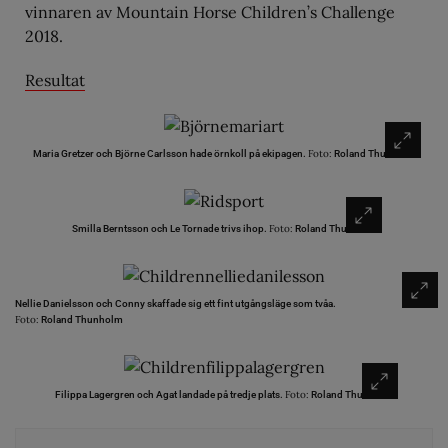
vinnaren av Mountain Horse Children’s Challenge
2018.
Resultat
Foto:
Maria Gretzer och Björne Carlsson hade örnkoll på ekipagen.
Roland Thunholm
Foto:
Smilla Berntsson och Le Tornade trivs ihop.
Roland Thunholm
Nellie Danielsson och Conny skaffade sig ett fint utgångsläge som tvåa.
Foto:
Roland Thunholm
Foto:
Filippa Lagergren och Agat landade på tredje plats.
Roland Thunholm