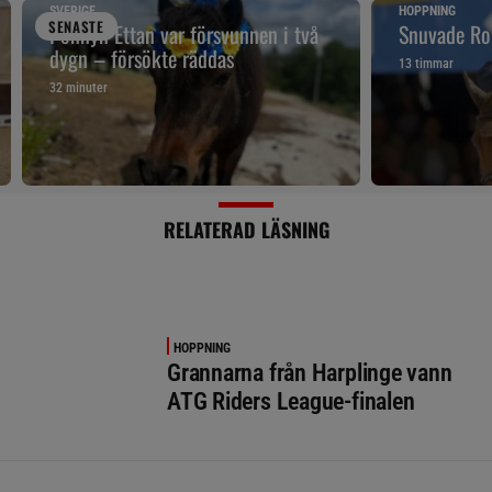
SVERIGE
HOPPNING
SENAST
E
Ponnyn Ettan var försvunnen i två
Snuvade Ro
dygn – försökte räddas
13 timmar
32 minuter
RELATERAD LÄSNING
HOPPNING
Grannarna från Harplinge vann
ATG Riders League-finalen