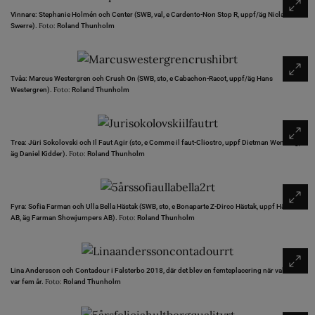
Vinnare: Stephanie Holmén och Center (SWB, val, e Cardento-Non Stop R, uppf/äg Niclas
Foto:
Swerre).
Roland Thunholm
Tvåa: Marcus Westergren och Crush On (SWB, sto, e Cabachon-Racot, uppf/äg Hans
Foto:
Westergren).
Roland Thunholm
Trea: Jüri Sokolovski och Il Faut Agir (sto, e Comme il faut-Cliostro, uppf Dietman Wenning,
Foto:
äg Daniel Kidder).
Roland Thunholm
Fyra: Sofia Farman och Ulla Bella Hästak (SWB, sto, e Bonaparte Z-Dirco Hästak, uppf Hästak
Foto:
AB, äg Farman Showjumpers AB).
Roland Thunholm
Lina Andersson och Contadour i Falsterbo 2018, där det blev en femteplacering när valacken
Foto:
var fem år.
Roland Thunholm