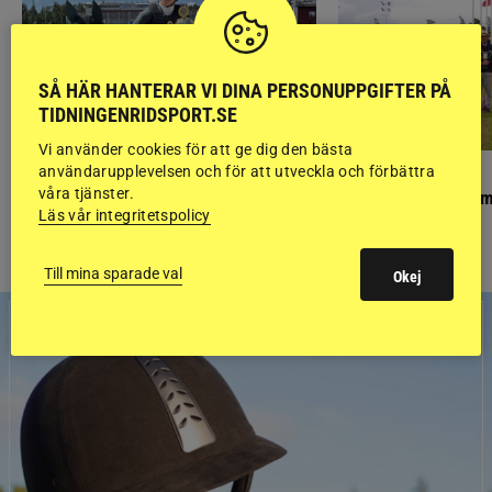
SÅ HÄR HANTERAR VI DINA PERSONUPPGIFTER PÅ
TIDNINGENRIDSPORT.SE
Vi använder cookies för att ge dig den bästa
användarupplevelsen och för att utveckla och förbättra
PONNYPAPPAN
GÄSTBLOGGEN
våra tjänster.
Ponnypappan: Kärlek från första gnägget
Finaldag med jubileum
Läs vår integritetspolicy
Till mina sparade val
Okej