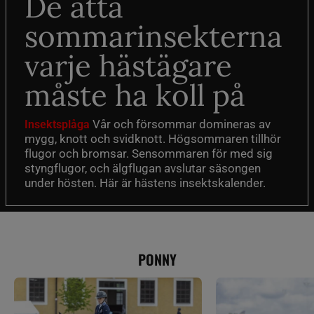
De åtta
sommarinsekterna
varje hästägare
måste ha koll på
Vår och försommar domineras av
Insektsplåga
mygg, knott och svidknott. Högsommaren tillhör
flugor och bromsar. Sensommaren för med sig
styngflugor, och älgflugan avslutar säsongen
under hösten. Här är hästens insektskalender.
PONNY