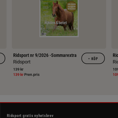
Ridsport nr 9/2026 -Sommarextra
Ri
+
KÖP
Ridsport
Ri
139 kr
109
139 kr
Pren.pris
10
Ridsport gratis nyhetsbrev