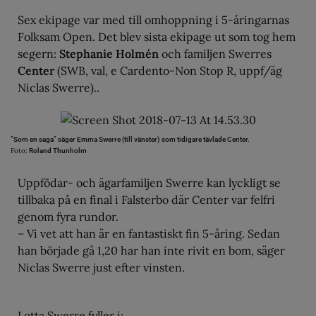
Sex ekipage var med till omhoppning i 5-åringarnas
Folksam Open. Det blev sista ekipage ut som tog hem
segern:
Stephanie Holmén
och familjen Swerres
Center
(SWB, val, e Cardento-Non Stop R, uppf/äg
Niclas Swerre)..
”Som en saga” säger Emma Swerre (till vänster) som tidigare tävlade Center.
Foto:
Roland Thunholm
Uppfödar- och ägarfamiljen Swerre kan lyckligt se
tillbaka på en final i Falsterbo där Center var felfri
genom fyra rundor.
– Vi vet att han är en fantastiskt fin 5-åring. Sedan
han började gå 1,20 har han inte rivit en bom, säger
Niclas Swerre just efter vinsten.
Lotta Swerre fyller i: