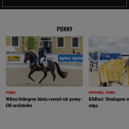
PONNY
PONNY
HOPPNING, PONNY
Wilma Holmgren bästa svensk när ponny-
Bildfest: Söndagens m
EM avslutades
unga