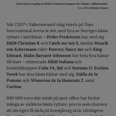
Årets andra omgång av Global Champions League rids i helgen i Valkenswaard.
Foto:
GCL/Stefano Grasso
När CSI5* i Valkenswaard idag inleds på Tops
International Arena är det med fyra av Sveriges bästa
ryttare i startlistan –
Peder Fredricson
har med sig
H&M Christian K
och
Catch me not S
, medan
Henrik
von Eckermann
rider
Forever, Fancy me
och
King
Edward.
Malin Baryard-Johnsson
har hela fyra hästar
till start – rutinerade
H&M Indiana
och
framtidshoppen
Cuba VA, Sid
och
Itoriane O
.
Evelina
Tovek
har sina bästa hästar med sig,
Dalila de la
Pomme
och
Winnetou de la Hamente Z
, samt
Cortina
.
600 000 euro står totalt på spel, vilket har lockat
många av världens bästa ryttare, precis som chansen
att återigen få tävla på femstjärnig nivå. Lördagens