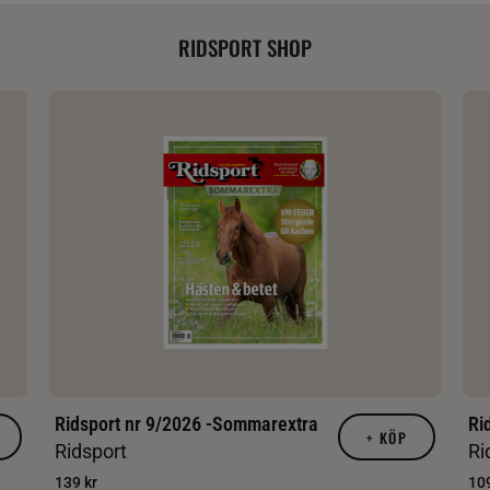
RIDSPORT SHOP
Ridsport nr 9/2026 -Sommarextra
Ri
+
KÖP
Ridsport
Ri
139 kr
109