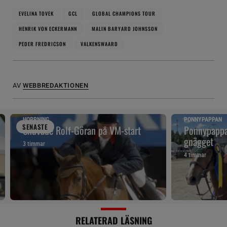
EVELINA TOVEK
GCL
GLOBAL CHAMPIONS TOUR
HENRIK VON ECKERMANN
MALIN BARYARD JOHNSSON
PEDER FREDRICSON
VALKENSWAARD
AV
WEBBREDAKTIONEN
HOPPNING
PONNYPAPPAN
SENAST
E
Snuvade Rolf-Göran på VM-start
Ponnypappan
gnägget
3 timmar
4 timmar
RELATERAD LÄSNING