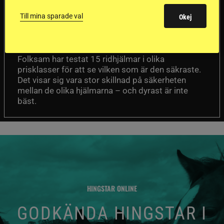
ridhjälmarna blev
Till mina sparade val
Okej
sämst i test
Försäkringsbolaget
Stort test av ridhjälmar
Folksam har testat 15 ridhjälmar i olika
prisklasser för att se vilken som är den säkraste.
Det visar sig vara stor skillnad på säkerheten
mellan de olika hjälmarna – och dyrast är inte
bäst.
HINGSTAR ONLINE
GODKÄNDA HINGSTAR I