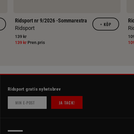
Ridsport nr 9/2026 -Sommarextra
Ri
+
KÖP
Ridsport
Ri
139 kr
109
139 kr
Pren.pris
10
Ridsport gratis nyhetsbrev
JA TACK!