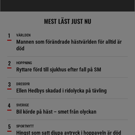
MEST LÄST JUST NU
VÄRLDEN
Mannen som förändrade hästvärlden för alltid är
död
HOPPNING
Ryttare förd till sjukhus efter fall på SM
DRESSYR
Ellen Hedbys skadad i ridolycka på tävling
SVERIGE
Bil körde på häst – smet från olyckan
SPORTNYTT
Hingst som satt djupa avtryck i hoppaveln är död