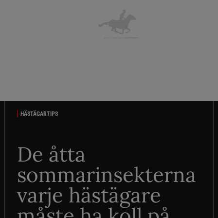
HÄSTÄGARTIPS
De åtta
sommarinsekterna
varje hästägare
måste ha koll på