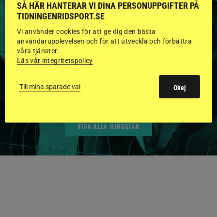
SÅ HÄR HANTERAR VI DINA PERSONUPPGIFTER PÅ
TIDNINGENRIDSPORT.SE
HINGSTAR ONLINE
Vi använder cookies för att ge dig den bästa
användarupplevelsen och för att utveckla och förbättra
GODKÄNDA HINGSTAR I
våra tjänster.
Läs vår integritetspolicy
FLERA KATEGORIER MED
BILDER OCH FAKTA
Till mina sparade val
Okej
VISA ALLA HINGSTAR