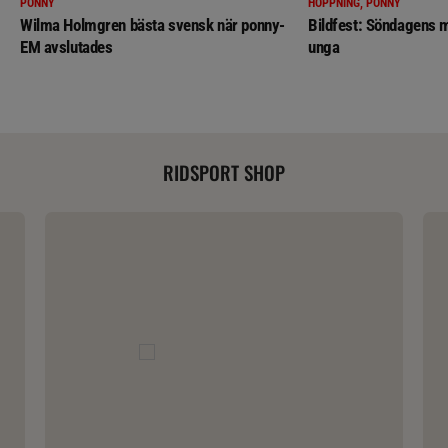
PONNY
HOPPNING, PONNY
Wilma Holmgren bästa svensk när ponny-
Bildfest: Söndagens m
EM avslutades
unga
RIDSPORT SHOP