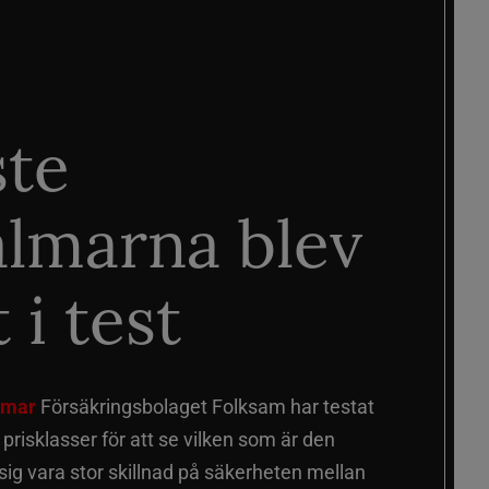
ste
älmarna blev
 i test
älmar
Försäkringsbolaget Folksam har testat
a prisklasser för att se vilken som är den
 sig vara stor skillnad på säkerheten mellan