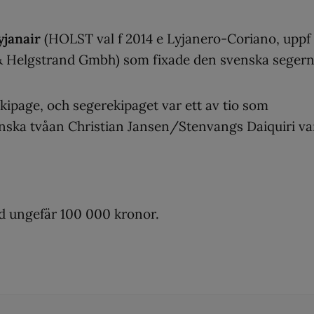
yjanair
(HOLST val f 2014 e Lyjanero-Coriano, uppf
& Helgstrand Gmbh) som fixade den svenska segern
ipage, och segerekipaget var ett av tio som
anska tvåan Christian Jansen/Stenvangs Daiquiri va
rd ungefär 100 000 kronor.