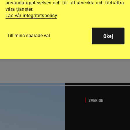
användarupplevelsen och för att utveckla och förbättra
våra tjänster.
Läs vår integritetspolicy
Till mina sparade val
Okej
GÄSTBLOGGEN
ed jubileumsutställning
Så gick det på helgens ut
SVERIGE