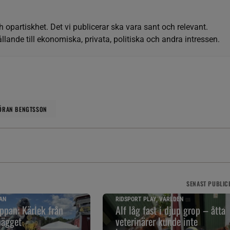
h opartiskhet. Det vi publicerar ska vara sant och relevant.
llande till ekonomiska, privata, politiska och andra intressen.
ÖRAN BENGTSSON
SENAST
PUBLIC
AN
RIDSPORT PLAY, VÄRLDEN
pan: Kärlek från
Alf låg fast i djup grop – åtta
nägget
veterinärer kunde inte