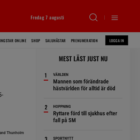
Fredag 7 augusti
INGSTAR ONLINE
SHOP
SALUHÄSTAR
PRENUMERATION
LOGGA IN
MEST LÄST JUST NU
VÄRLDEN
Mannen som förändrade
hästvärlden för alltid är död
5-
HOPPNING
Ryttare förd till sjukhus efter
fall på SM
and Thunholm
SPORTNYTT