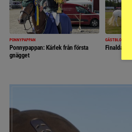
PONNYPAPPAN
GÄSTBLOGGEN
Ponnypappan: Kärlek från första
Finaldag m
gnägget