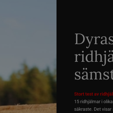
Dyra
ridhj
sämst
Stort test av ridhj
15 ridhjälmar i olik
säkraste. Det visar