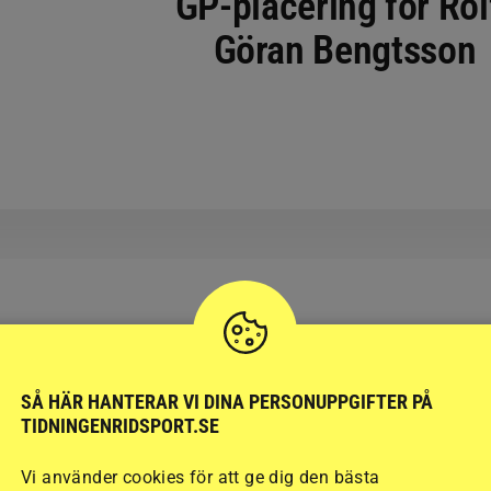
GP-placering för Rol
Göran Bengtsson
RIDSPORT
BLOGGAR
SÅ HÄR HANTERAR VI DINA PERSONUPPGIFTER PÅ
TIDNINGENRIDSPORT.SE
Vi använder cookies för att ge dig den bästa