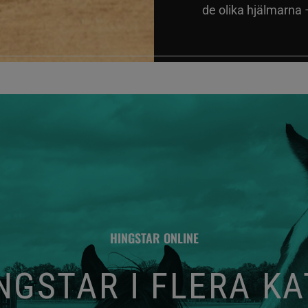
de olika hjälmarna –
HINGSTAR ONLINE
GSTAR I FLERA K