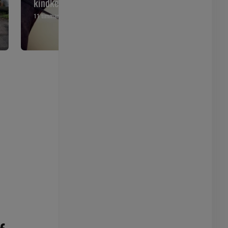
kindkedjan
12 timmar
11 timmar