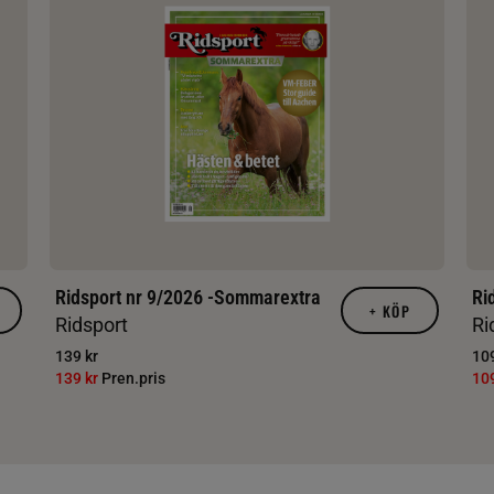
Ridsport nr 9/2026 -Sommarextra
Ri
+
KÖP
Ridsport
Ri
139 kr
109
139 kr
Pren.pris
10