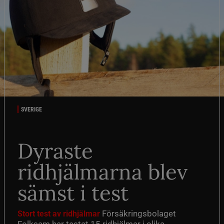
SVERIGE
Dyraste
ridhjälmarna blev
sämst i test
Försäkringsbolaget
Stort test av ridhjälmar
Folksam har testat 15 ridhjälmar i olika