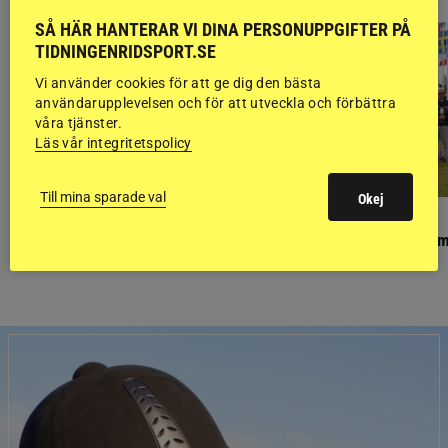
SÅ HÄR HANTERAR VI DINA PERSONUPPGIFTER PÅ
TIDNINGENRIDSPORT.SE
Vi använder cookies för att ge dig den bästa
användarupplevelsen och för att utveckla och förbättra
våra tjänster.
Läs vår integritetspolicy
Till mina sparade val
Okej
PONNYPAPPAN
GÄSTBLOGGEN
Ponnypappan: Kärlek från första gnägget
Finaldag med jubileum