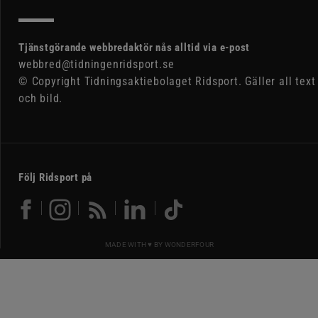
Tjänstgörande webbredaktör nås alltid via e-post
webbred@tidningenridsport.se
© Copyright Tidningsaktiebolaget Ridsport. Gäller all text
och bild.
Följ Ridsport på
MADE WITH ♥ BY
WONDERFOUR