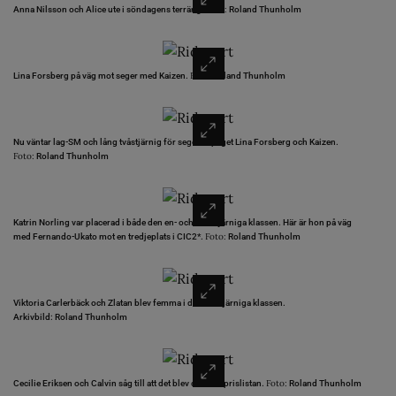
Foto:
Anna Nilsson och Alice ute i söndagens terräng.
Roland Thunholm
Foto:
Lina Forsberg på väg mot seger med Kaizen.
Roland Thunholm
Nu väntar lag-SM och lång tvåstjärnig för segerekipaget Lina Forsberg och Kaizen.
Foto:
Roland Thunholm
Katrin Norling var placerad i både den en- och tvåsstjärniga klassen. Här är hon på väg
Foto:
med Fernando-Ukato mot en tredjeplats i CIC2*.
Roland Thunholm
Viktoria Carlerbäck och Zlatan blev femma i den tvåstjärniga klassen.
Arkivbild: Roland Thunholm
Foto:
Cecilie Eriksen och Calvin såg till att det blev danskt i prislistan.
Roland Thunholm