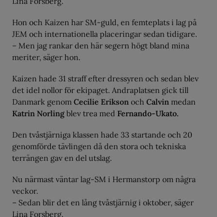
Lina Forsberg.
Hon och Kaizen har SM-guld, en femteplats i lag på
JEM och internationella placeringar sedan tidigare.
– Men jag rankar den här segern högt bland mina
meriter, säger hon.
Kaizen hade 31 straff efter dressyren och sedan blev
det idel nollor för ekipaget. Andraplatsen gick till
Danmark genom
Cecilie Erikson
och
Calvin
medan
Katrin Norling
blev trea med
Fernando-Ukato.
Den tvåstjärniga klassen hade 33 startande och 20
genomförde tävlingen då den stora och tekniska
terrängen gav en del utslag.
Nu närmast väntar lag-SM i Hermanstorp om några
veckor.
– Sedan blir det en lång tvåstjärnig i oktober, säger
Lina Forsberg.