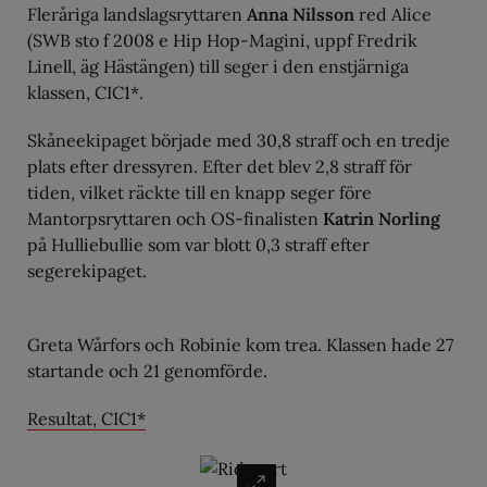
Fleråriga landslagsryttaren
Anna Nilsson
red Alice
(SWB sto f 2008 e Hip Hop-Magini, uppf Fredrik
Linell, äg Hästängen) till seger i den enstjärniga
klassen, CIC1*.
Skåneekipaget började med 30,8 straff och en tredje
plats efter dressyren. Efter det blev 2,8 straff för
tiden, vilket räckte till en knapp seger före
Mantorpsryttaren och OS-finalisten
Katrin Norling
på Hulliebullie som var blott 0,3 straff efter
segerekipaget.
Greta Wårfors och Robinie kom trea. Klassen hade 27
startande och 21 genomförde.
Resultat, CIC1*